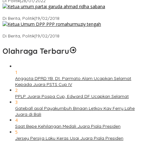
Di Politik
|
28/01/2022
Ini Dia Hubungan Partai Garuda dengan Gerindra
Di Berita, Politik
|
19/02/2018
Strategi PPP Menangkan Duet Ganjar dan Gus Yasin
Di Berita, Politik
|
19/02/2018
Olahraga Terbaru
1
Anggota DPRD YB. Dt. Parmato Alam Ucapkan Selamat
Kepada Juara PSTS Cup IV
2
PPLP Juarai Pospa Cup, Edward DF Ucapkan Selamat
3
Gateball asal Payakumbuh Binaan Letkov Kav Ferry Lahe
Juara di Bali
4
Saat Bepe Kehilangan Medali Juara Piala Presiden
5
Jersey Persija Laku Keras Usai Juara Piala Presiden