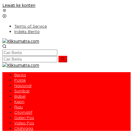
Lewati ke konten
Terms of Service
Indeks Berita
Berita
Politik
Nasional
Sumbar
Babel
Kepri
Riau
Otomatif
Galeri Pos
Video Pos
Olahraga