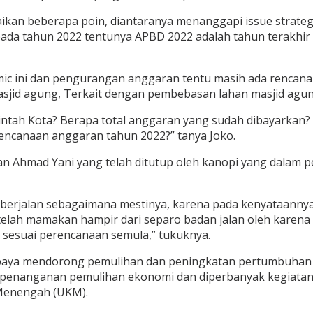
an beberapa poin, diantaranya menanggapi issue strategi
pada tahun 2022 tentunya APBD 2022 adalah tahun terakhir
ic ini dan pengurangan anggaran tentu masih ada rencana 
sjid agung, Terkait dengan pembebasan lahan masjid agun
intah Kota? Berapa total anggaran yang sudah dibayarka
rencanaan anggaran tahun 2022?” tanya Joko.
lan Ahmad Yani yang telah ditutup oleh kanopi yang dalam
 berjalan sebagaimana mestinya, karena pada kenyataannya
an telah mamakan hampir dari separo badan jalan oleh kare
a sesuai perencanaan semula,” tukuknya.
upaya mendorong pemulihan dan peningkatan pertumbuhan 
 penanganan pemulihan ekonomi dan diperbanyak kegiatan
 Menengah (UKM).