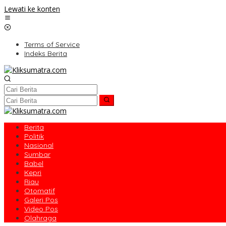
Lewati ke konten
Terms of Service
Indeks Berita
Berita
Politik
Nasional
Sumbar
Babel
Kepri
Riau
Otomatif
Galeri Pos
Video Pos
Olahraga