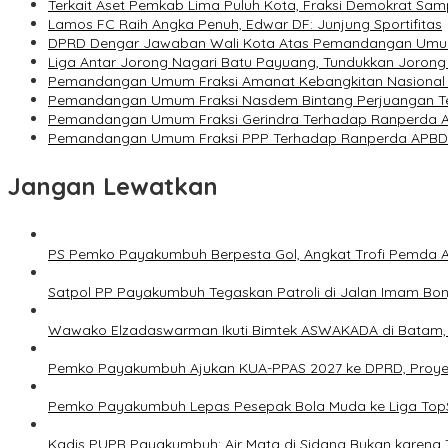
Terkait Aset Pemkab Lima Puluh Kota, Fraksi Demokrat Samp
Lamos FC Raih Angka Penuh, Edwar DF: Junjung Sportifitas
DPRD Dengar Jawaban Wali Kota Atas Pemandangan Umum
Liga Antar Jorong Nagari Batu Payuang, Tundukkan Jorong
Pemandangan Umum Fraksi Amanat Kebangkitan Nasional
Pemandangan Umum Fraksi Nasdem Bintang Perjuangan T
Pemandangan Umum Fraksi Gerindra Terhadap Ranperda 
Pemandangan Umum Fraksi PPP Terhadap Ranperda APBD
Jangan Lewatkan
PS Pemko Payakumbuh Berpesta Gol, Angkat Trofi Pemda 
Satpol PP Payakumbuh Tegaskan Patroli di Jalan Imam Bonjo
Wawako Elzadaswarman Ikuti Bimtek ASWAKADA di Batam, Pe
Pemko Payakumbuh Ajukan KUA-PPAS 2027 ke DPRD, Proyeksi
Pemko Payakumbuh Lepas Pesepak Bola Muda ke Liga TopS
Kadis PUPR Payakumbuh: Air Mata di Sidang Bukan karena 