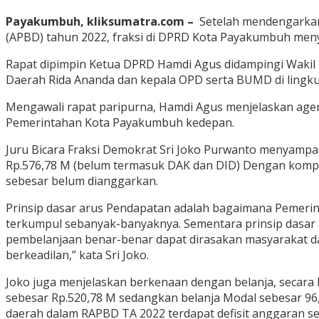
Payakumbuh, kliksumatra.com –
Setelah mendengarkan
(APBD) tahun 2022, fraksi di DPRD Kota Payakumbuh men
Rapat dipimpin Ketua DPRD Hamdi Agus didampingi Wakil Ket
Daerah Rida Ananda dan kepala OPD serta BUMD di ling
Mengawali rapat paripurna, Hamdi Agus menjelaskan ag
Pemerintahan Kota Payakumbuh kedepan.
Juru Bicara Fraksi Demokrat Sri Joko Purwanto menyamp
Rp.576,78 M (belum termasuk DAK dan DID) Dengan kompos
sebesar belum dianggarkan.
Prinsip dasar arus Pendapatan adalah bagaimana Pemer
terkumpul sebanyak-banyaknya. Sementara prinsip dasar ar
pembelanjaan benar-benar dapat dirasakan masyarakat d
berkeadilan,” kata Sri Joko.
Joko juga menjelaskan berkenaan dengan belanja, secara
sebesar Rp.520,78 M sedangkan belanja Modal sebesar 96,
daerah dalam RAPBD TA 2022 terdapat defisit anggaran se