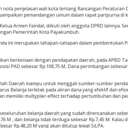
 nota penjelasan wali kota tentang Rancangan Peraturan
yampaikan pemandangan umum dalam rapat paripurna di ka
ua Armen Faindal, diikuti oleh anggota DPRD lainnya. Semen
kungan Pemerintah Kota Payakumbuh.
enda ini merupakan tahapan-tahapan dalam pembentukan P
aikan berkenaan dengan pendapatan daerah, pada APBD Ta
isi PAD sebesar Rp.108,75 M, Dana perimbangan sebesar R
intah Daerah mampu untuk menggali sumber-sumber pendap
us Belanja terletak pada aliran dana yang efektif dan efis
an memiliki multyplier effect terhadap pertumbuhan dan 
 keseluruhan belanja daerah yang sudah direncanakan sebe
76 M , dan belanja tidak terduga sebesar Rp.7,45 M. Kalau
besar Rp.48,20 M yang akan ditutup lewat SiLPA.