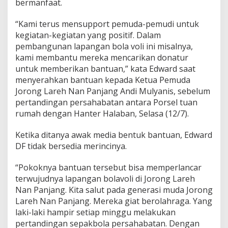
bermanfaat.
a
V
“Kami terus mensupport pemuda-pemudi untuk
o
kegiatan-kegiatan yang positif. Dalam
l
i
pembangunan lapangan bola voli ini misalnya,
J
kami membantu mereka mencarikan donatur
o
untuk memberikan bantuan,” kata Edward saat
r
menyerahkan bantuan kepada Ketua Pemuda
o
n
Jorong Lareh Nan Panjang Andi Mulyanis, sebelum
g
pertandingan persahabatan antara Porsel tuan
L
rumah dengan Hanter Halaban, Selasa (12/7).
a
r
Ketika ditanya awak media bentuk bantuan, Edward
e
h
DF tidak bersedia merincinya.
N
a
“Pokoknya bantuan tersebut bisa memperlancar
n
terwujudnya lapangan bolavoli di Jorong Lareh
P
Nan Panjang. Kita salut pada generasi muda Jorong
a
n
Lareh Nan Panjang. Mereka giat berolahraga. Yang
j
laki-laki hampir setiap minggu melakukan
a
pertandingan sepakbola persahabatan. Dengan
n