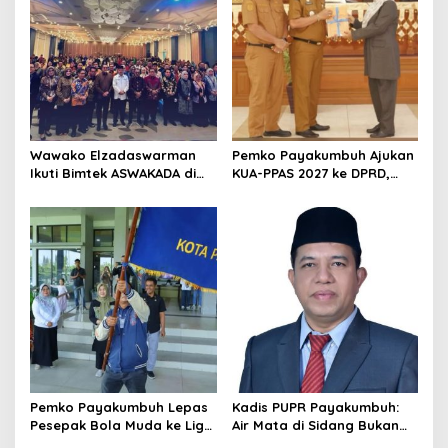
Wawako Elzadaswarman
Pemko Payakumbuh Ajukan
Ikuti Bimtek ASWAKADA di
KUA-PPAS 2027 ke DPRD,
Batam, Perkuat Tata Kelola
Proyeksi Belanja Daerah
Pemerintahan dan
Rp821,5 Miliar
Sinkronisasi Kebijakan
Pemko Payakumbuh Lepas
Kadis PUPR Payakumbuh:
Pesepak Bola Muda ke Liga
Air Mata di Sidang Bukan
TopScore Nasional
karena Tekanan, tetapi