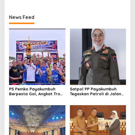
News Feed
PS Pemko Payakumbuh
Satpol PP Payakumbuh
Berpesta Gol, Angkat Trofi
Tegaskan Patroli di Jalan
Pemda Agam Cup II Usai
Imam Bonjol Bersifat
Gilas Pemda Pasaman 4-0
Persuasif