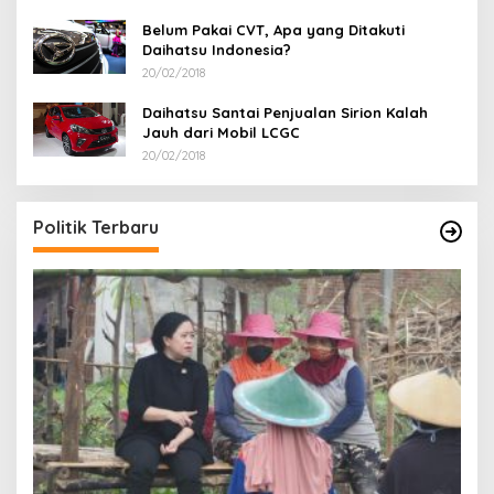
Belum Pakai CVT, Apa yang Ditakuti
Daihatsu Indonesia?
20/02/2018
Daihatsu Santai Penjualan Sirion Kalah
Jauh dari Mobil LCGC
20/02/2018
Politik Terbaru
I
G
Di 