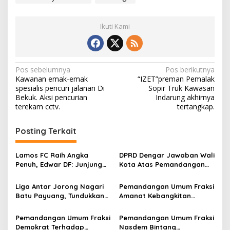
Ikuti Kami
N
Pos sebelumnya
Pos berikutnya
Kawanan emak-emak
“IZET”preman Pemalak
a
spesialis pencuri jalanan Di
Sopir Truk Kawasan
v
Bekuk. Aksi pencurian
Indarung akhirnya
terekam cctv.
tertangkap.
i
g
Posting Terkait
a
s
Lamos FC Raih Angka
DPRD Dengar Jawaban Wali
Penuh, Edwar DF: Junjung
Kota Atas Pemandangan
i
Sportifitas
Umum 7 Fraksi Terhadap
p
Ranperda APBD Kota
Liga Antar Jorong Nagari
Pemandangan Umum Fraksi
Payakumbuh Tahun
Batu Payuang, Tundukkan
Amanat Kebangkitan
o
Anggaran 2022
Jorong Koto Malintang,
Nasional Terhadap
s
Lareh Nan Panjang Ke
Ranperda APBD Kota
Pemandangan Umum Fraksi
Pemandangan Umum Fraksi
Puncak Klasemen
Payakumbuh Tahun 2022
Demokrat Terhadap
Nasdem Bintang