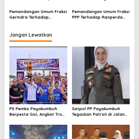
Ranperda APBD Kota
Perjuangan Terhadap
Payakumbuh Tahun 2022
Ranperda APBD Kota
Pemandangan Umum Fraksi
Pemandangan Umum Fraksi
Payakumbuh Tahun 2022
Gerindra Terhadap
PPP Terhadap Ranperda
Ranperda APBD Kota
APBD Kota Payakumbuh
Payakumbuh Tahun 2022
Tahun 2022
Jangan Lewatkan
PS Pemko Payakumbuh
Satpol PP Payakumbuh
Berpesta Gol, Angkat Trofi
Tegaskan Patroli di Jalan
Pemda Agam Cup II Usai
Imam Bonjol Bersifat
Gilas Pemda Pasaman 4-0
Persuasif