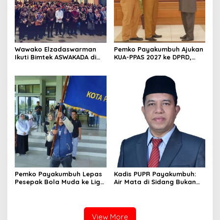
Wawako Elzadaswarman
Pemko Payakumbuh Ajukan
Ikuti Bimtek ASWAKADA di
KUA-PPAS 2027 ke DPRD,
Batam, Perkuat Tata Kelola
Proyeksi Belanja Daerah
Pemerintahan dan
Rp821,5 Miliar
Sinkronisasi Kebijakan
Pemko Payakumbuh Lepas
Kadis PUPR Payakumbuh:
Pesepak Bola Muda ke Liga
Air Mata di Sidang Bukan
TopScore Nasional
karena Tekanan, tetapi
Perjuangan Bangun Pasar
View More