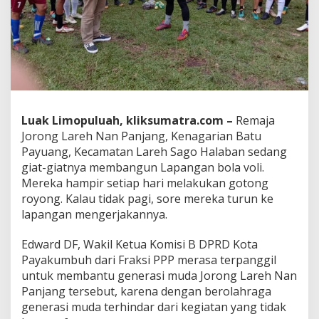
d
D
F
B
a
n
t
u
B
Luak Limopuluah, kliksumatra.com –
Remaja
a
Jorong Lareh Nan Panjang, Kenagarian Batu
n
g
Payuang, Kecamatan Lareh Sago Halaban sedang
u
giat-giatnya membangun Lapangan bola voli.
n
Mereka hampir setiap hari melakukan gotong
L
royong. Kalau tidak pagi, sore mereka turun ke
a
lapangan mengerjakannya.
p
a
n
Edward DF, Wakil Ketua Komisi B DPRD Kota
g
Payakumbuh dari Fraksi PPP merasa terpanggil
a
untuk membantu generasi muda Jorong Lareh Nan
n
Panjang tersebut, karena dengan berolahraga
B
o
generasi muda terhindar dari kegiatan yang tidak
l