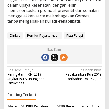
dalam upaya kesehatan, dengan lebih
memprioritaskan promotif-preventif dan semakin
menggalakkan serta melembagakan Germas,
tanpa mengabaikan kuratif-rehabilitatif.
Dinkes
Pemko Payakumbuh
Riza Falepi
Ikuti Kami
N
Pos sebelumnya
Pos berikutnya
Peringatan HKN 2019,
Payakumbuh Run 2019
a
Angkat Isu Stunting dan
Berhadiah Rp 167 Juta
v
Jamkesnas
i
Posting Terkait
g
a
Edward DF: PBFI Pecahan
DPRD Bersama Wako Rida