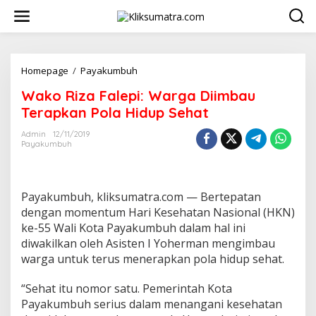
L
e
w
a
t
i
Homepage
/
Payakumbuh
W
k
a
Wako Riza Falepi: Warga Diimbau
e
k
k
o
Terapkan Pola Hidup Sehat
o
R
n
i
Admin
12/11/2019
t
Payakumbuh
z
e
a
n
F
a
Payakumbuh, kliksumatra.com — Bertepatan
l
e
dengan momentum Hari Kesehatan Nasional (HKN)
p
ke-55 Wali Kota Payakumbuh dalam hal ini
i
diwakilkan oleh Asisten I Yoherman mengimbau
:
warga untuk terus menerapkan pola hidup sehat.
W
a
r
“Sehat itu nomor satu. Pemerintah Kota
g
Payakumbuh serius dalam menangani kesehatan
a