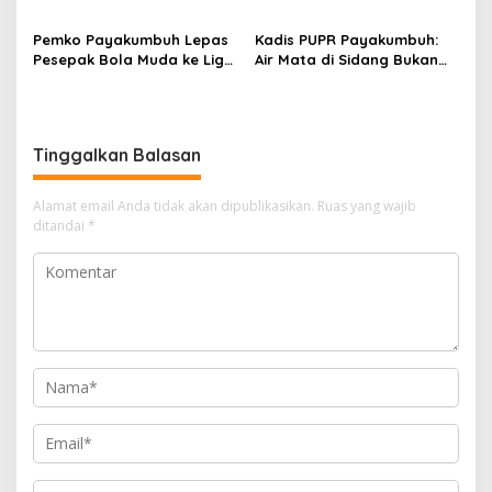
Pemerintahan dan
Rp821,5 Miliar
Sinkronisasi Kebijakan
Pemko Payakumbuh Lepas
Kadis PUPR Payakumbuh:
Pesepak Bola Muda ke Liga
Air Mata di Sidang Bukan
TopScore Nasional
karena Tekanan, tetapi
Perjuangan Bangun Pasar
Tinggalkan Balasan
Alamat email Anda tidak akan dipublikasikan.
Ruas yang wajib
ditandai
*