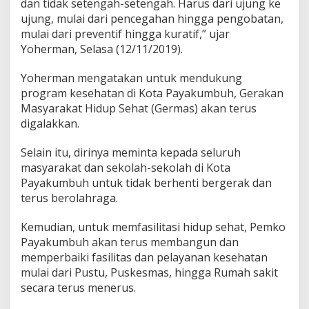
dan tidak setengah-setengah. Harus dari ujung ke
D
ujung, mulai dari pencegahan hingga pengobatan,
i
mulai dari preventif hingga kuratif,” ujar
i
m
Yoherman, Selasa (12/11/2019).
b
a
Yoherman mengatakan untuk mendukung
u
program kesehatan di Kota Payakumbuh, Gerakan
T
Masyarakat Hidup Sehat (Germas) akan terus
e
r
digalakkan.
a
p
Selain itu, dirinya meminta kepada seluruh
k
masyarakat dan sekolah-sekolah di Kota
a
Payakumbuh untuk tidak berhenti bergerak dan
n
P
terus berolahraga.
o
l
Kemudian, untuk memfasilitasi hidup sehat, Pemko
a
Payakumbuh akan terus membangun dan
H
memperbaiki fasilitas dan pelayanan kesehatan
i
d
mulai dari Pustu, Puskesmas, hingga Rumah sakit
u
secara terus menerus.
p
S