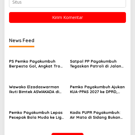
News Feed
PS Pemko Payakumbuh
Satpol PP Payakumbuh
Berpesta Gol, Angkat Trofi
Tegaskan Patroli di Jalan
Pemda Agam Cup II Usai
Imam Bonjol Bersifat
Gilas Pemda Pasaman 4-0
Persuasif
Wawako Elzadaswarman
Pemko Payakumbuh Ajukan
Ikuti Bimtek ASWAKADA di
KUA-PPAS 2027 ke DPRD,
Batam, Perkuat Tata Kelola
Proyeksi Belanja Daerah
Pemerintahan dan
Rp821,5 Miliar
Sinkronisasi Kebijakan
Pemko Payakumbuh Lepas
Kadis PUPR Payakumbuh:
Pesepak Bola Muda ke Liga
Air Mata di Sidang Bukan
TopScore Nasional
karena Tekanan, tetapi
Perjuangan Bangun Pasar