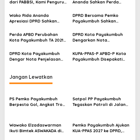
s
dari PABBSI, Kami Pengurus
Ananda Sahkan Perda
Pertamanya
Pertanggungjawaban APBD
i
TA 2022
Wako Rida Ananda
DPRD Bersama Pemko
p
Apresiasi DPRD Sahkan
Payakumbuh Sahkan
Ranperda Penting Jadi
Ranperda Penting Jadi
o
Perda
Perda
Perda APBD Perubahan
DPRD Kota Payakumbuh
s
Kota Payakumbuh TA 2021
Dengarkan Nota
Disahkan
Penjelasan Wali Kota
Terhadap Ranperda APBD
DPRD Kota Payakumbuh
KUPA-PPAS-P APBD-P Kota
Perubahan TA 2021
Dengar Nota Penjelasan
Payakumbuh Disepakati
Wali Kota Terkait 2
Wali Kota Bersama DPRD
Ranperda, Pajak Daerah
dan Retribusi Daerah
Jangan Lewatkan
PS Pemko Payakumbuh
Satpol PP Payakumbuh
Berpesta Gol, Angkat Trofi
Tegaskan Patroli di Jalan
Pemda Agam Cup II Usai
Imam Bonjol Bersifat
Gilas Pemda Pasaman 4-0
Persuasif
Wawako Elzadaswarman
Pemko Payakumbuh Ajukan
Ikuti Bimtek ASWAKADA di
KUA-PPAS 2027 ke DPRD,
Batam, Perkuat Tata Kelola
Proyeksi Belanja Daerah