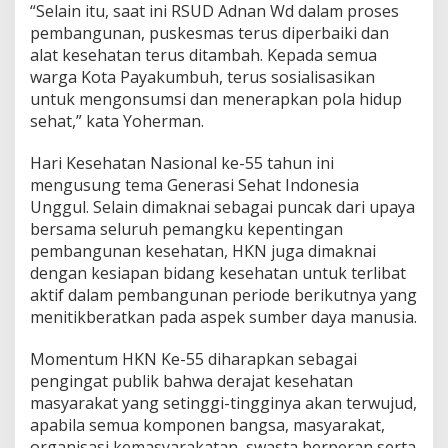
“Selain itu, saat ini RSUD Adnan Wd dalam proses
e
pembangunan, puskesmas terus diperbaiki dan
h
a
alat kesehatan terus ditambah. Kepada semua
t
warga Kota Payakumbuh, terus sosialisasikan
untuk mengonsumsi dan menerapkan pola hidup
sehat,” kata Yoherman.
Hari Kesehatan Nasional ke-55 tahun ini
mengusung tema Generasi Sehat Indonesia
Unggul. Selain dimaknai sebagai puncak dari upaya
bersama seluruh pemangku kepentingan
pembangunan kesehatan, HKN juga dimaknai
dengan kesiapan bidang kesehatan untuk terlibat
aktif dalam pembangunan periode berikutnya yang
menitikberatkan pada aspek sumber daya manusia.
Momentum HKN Ke-55 diharapkan sebagai
pengingat publik bahwa derajat kesehatan
masyarakat yang setinggi-tingginya akan terwujud,
apabila semua komponen bangsa, masyarakat,
organisasi kemasyarakatan, swasta berperan serta