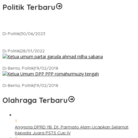
Politik Terbaru
Presiden : RUU Perampasan Aset tergantung DPR
Di Politik
|
30/06/2023
Puan Maharani : Berantas Sindikat Mafia Pupuk Bersubsidi!.
Di Politik
|
28/01/2022
Ini Dia Hubungan Partai Garuda dengan Gerindra
Di Berita, Politik
|
19/02/2018
Strategi PPP Menangkan Duet Ganjar dan Gus Yasin
Di Berita, Politik
|
19/02/2018
Olahraga Terbaru
1
Anggota DPRD YB. Dt. Parmato Alam Ucapkan Selamat
Kepada Juara PSTS Cup IV