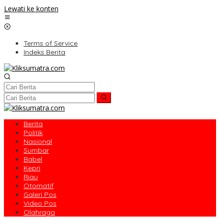
Lewati ke konten
Terms of Service
Indeks Berita
Berita
Politik
Nasional
Sumbar
Babel
Kepri
Riau
Otomatif
Galeri Pos
Video Pos
Olahraga