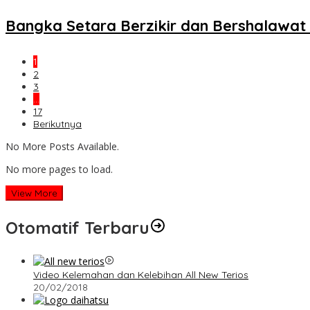
Bangka Setara Berzikir dan Bershalaw
1
2
3
…
17
Berikutnya
No More Posts Available.
No more pages to load.
View More
Otomatif Terbaru
Video Kelemahan dan Kelebihan All New Terios
20/02/2018