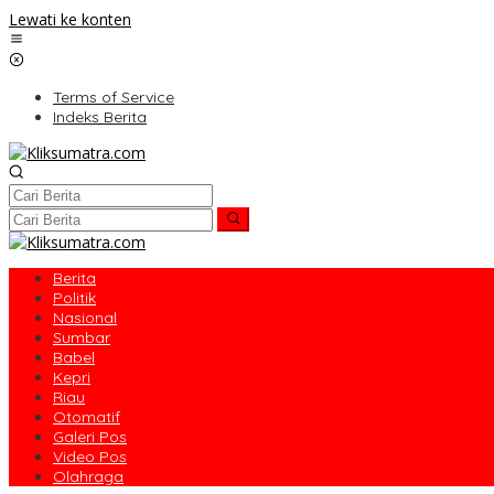
Lewati ke konten
Terms of Service
Indeks Berita
Berita
Politik
Nasional
Sumbar
Babel
Kepri
Riau
Otomatif
Galeri Pos
Video Pos
Olahraga