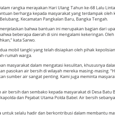
alam rangka merayakan Hari Ulang Tahun ke-68 Lalu Lintas
bantuan berharga kepada masyarakat yang terdampak oleh k
u Belubang, Kecamatan Pangkalan Baru, Bangka Tengah.
i, menjelaskan bahwa bantuan ini merupakan bagian dari u
ahwa beberapa daerah di sini mengalami kekeringan. Oleh ka
kan,” kata Sarwo.
 mobil tangki yang telah disiapkan oleh pihak kepolisian. S
mah-rumah warga.
n masyarakat dalam mengatasi kesulitan, khususnya dalam
an pasokan air bersih di wilayah mereka masing-masing. 
akan sumber air sangat penting. Kami juga meminta masyar
 air bersih dan sembako kepada masyarakat di Desa Batu B
apolda dan Pejabat Utama Polda Babel. Air bersih sebanyak 
 untuk selalu hadir dan berkontribusi dalam membantu m