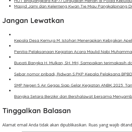
HUT Bhayangkara Ke-77 Dirayakan Meriah di Polda Kepulauan
Masjid Jami dan Kelenteng Kwan Tie Miau Pangkalpinang DiR
Jangan Lewatkan
Kepala Desa Kemuja M. Istohari Menerapkan Kebijakan Apel P
Penitia Pelaksanaan Kegiatan Acara Maulid Nabi Muhammad
Bupati Bangka H. Mulkan, SH. MH, Sampaikan terimakasih d
Sebar nomor pribadi, Ridwan S.PKP Kepala Pelaksana BPBD
SMP Negeri 5 Air Gegas Siap Gelar Kegiatan ANBK 2023: Tan
Bangka Setara Berzikir dan Bershalawat bersama Menyam
Tinggalkan Balasan
Alamat email Anda tidak akan dipublikasikan.
Ruas yang wajib ditan