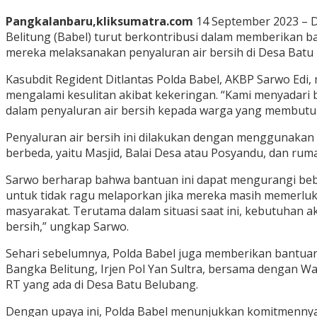
Pangkalanbaru,kliksumatra.com
14 September 2023 – D
Belitung (Babel) turut berkontribusi dalam memberikan 
mereka melaksanakan penyaluran air bersih di Desa Bat
Kasubdit Regident Ditlantas Polda Babel, AKBP Sarwo Ed
mengalami kesulitan akibat kekeringan. “Kami menyadari b
dalam penyaluran air bersih kepada warga yang membutuh
Penyaluran air bersih ini dilakukan dengan menggunakan dua
berbeda, yaitu Masjid, Balai Desa atau Posyandu, dan ru
Sarwo berharap bahwa bantuan ini dapat mengurangi beba
untuk tidak ragu melaporkan jika mereka masih memerluk
masyarakat. Terutama dalam situasi saat ini, kebutuhan 
bersih,” ungkap Sarwo.
Sehari sebelumnya, Polda Babel juga memberikan bantuan
Bangka Belitung, Irjen Pol Yan Sultra, bersama dengan Wak
RT yang ada di Desa Batu Belubang.
Dengan upaya ini, Polda Babel menunjukkan komitmennya