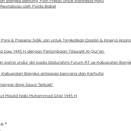
 Bangka Belitung, Polri Presisi untuk Indonesia Maju
evitalisasi oleh Polda Babel
agi & Presensi Sidik Jari untuk Tingkatkan Disiplin & Kinerja Apar
 Saw 1445 H dengan Perlombaan Tilawatil Al-Qur’an.
an pamit undur diri pada Silaturahmi Forum RT se Kabupaten Bang
 Kabupaten Bangka antisipasi bencana dan Karhutla
tangan Bagi Siswa Terbaik”
but Maulid Nabi Muhammad SAW 1445 H
dai
*