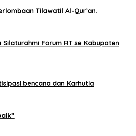
lombaan Tilawatil Al-Qur’an.
a Silaturahmi Forum RT se Kabupaten
sipasi bencana dan Karhutla
baik”