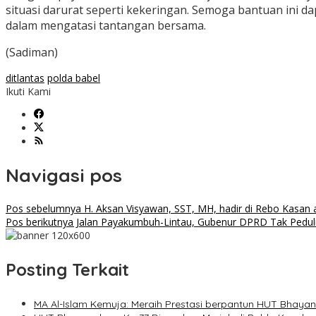
situasi darurat seperti kekeringan. Semoga bantuan ini 
dalam mengatasi tantangan bersama.
(Sadiman)
ditlantas
polda babel
Ikuti Kami
Navigasi pos
Pos sebelumnya
H. Aksan Visyawan, SST, MH, hadir di Rebo Kasan a
Pos berikutnya
Jalan Payakumbuh-Lintau, Gubenur DPRD Tak Peduli
Posting Terkait
MA Al-Islam Kemuja: Meraih Prestasi berpantun HUT Bhayang