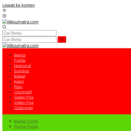
Lewati ke konten
Berita
Politik
Nasional
Sumbar
Babel
Kepri
Riau
Otomatif
Galeri Pos
Video Pos
Olahraga
Berita Politik
Partai Politik