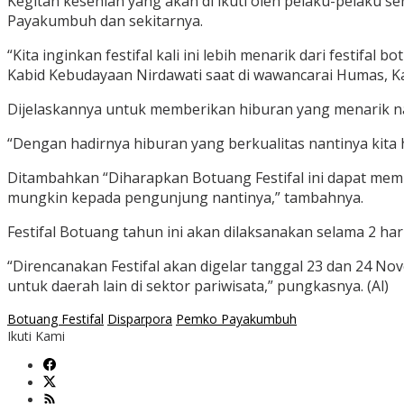
Kegitan kesenian yang akan di ikuti oleh pelaku-pelaku s
Payakumbuh dan sekitarnya.
“Kita inginkan festifal kali ini lebih menarik dari festifa
Kabid Kebudayaan Nirdawati saat di wawancarai Humas, Ka
Dijelaskannya untuk memberikan hiburan yang menarik na
“Dengan hadirnya hiburan yang berkualitas nantinya kit
Ditambahkan “Diharapkan Botuang Festifal ini dapat mem
mungkin kepada pengunjung nantinya,” tambahnya.
Festifal Botuang tahun ini akan dilaksanakan selama 2 ha
“Direncanakan Festifal akan digelar tanggal 23 dan 24 N
untuk daerah lain di sektor pariwisata,” pungkasnya. (Al)
Botuang Festifal
Disparpora
Pemko Payakumbuh
Ikuti Kami