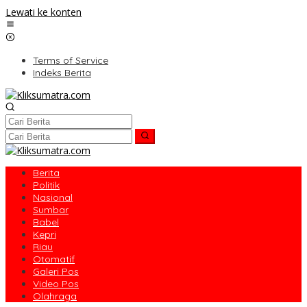
Lewati ke konten
Terms of Service
Indeks Berita
Berita
Politik
Nasional
Sumbar
Babel
Kepri
Riau
Otomatif
Galeri Pos
Video Pos
Olahraga