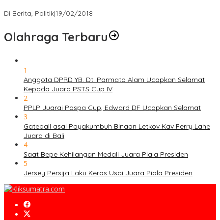
Strategi PPP Menangkan Duet Ganjar dan Gus Yasin
Di Berita, Politik
|
19/02/2018
Olahraga Terbaru
1
Anggota DPRD YB. Dt. Parmato Alam Ucapkan Selamat
Kepada Juara PSTS Cup IV
2
PPLP Juarai Pospa Cup, Edward DF Ucapkan Selamat
3
Gateball asal Payakumbuh Binaan Letkov Kav Ferry Lahe
Juara di Bali
4
Saat Bepe Kehilangan Medali Juara Piala Presiden
5
Jersey Persija Laku Keras Usai Juara Piala Presiden