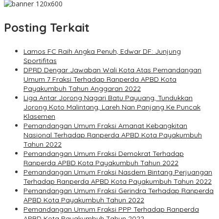
Posting Terkait
Lamos FC Raih Angka Penuh, Edwar DF: Junjung
Sportifitas
DPRD Dengar Jawaban Wali Kota Atas Pemandangan
Umum 7 Fraksi Terhadap Ranperda APBD Kota
Payakumbuh Tahun Anggaran 2022
Liga Antar Jorong Nagari Batu Payuang, Tundukkan
Jorong Koto Malintang, Lareh Nan Panjang Ke Puncak
Klasemen
Pemandangan Umum Fraksi Amanat Kebangkitan
Nasional Terhadap Ranperda APBD Kota Payakumbuh
Tahun 2022
Pemandangan Umum Fraksi Demokrat Terhadap
Ranperda APBD Kota Payakumbuh Tahun 2022
Pemandangan Umum Fraksi Nasdem Bintang Perjuangan
Terhadap Ranperda APBD Kota Payakumbuh Tahun 2022
Pemandangan Umum Fraksi Gerindra Terhadap Ranperda
APBD Kota Payakumbuh Tahun 2022
Pemandangan Umum Fraksi PPP Terhadap Ranperda
APBD Kota Payakumbuh Tahun 2022