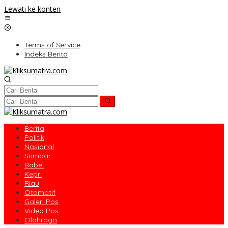
Lewati ke konten
Terms of Service
Indeks Berita
Berita
Politik
Nasional
Sumbar
Babel
Kepri
Riau
Otomatif
Galeri Pos
Video Pos
Olahraga