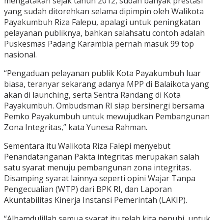
mengatakan sejak tahun 2012, sudah banyak prestasi
yang sudah ditorehkan selama dipimpin oleh Walikota
Payakumbuh Riza Falepu, apalagi untuk peningkatan
pelayanan publiknya, bahkan salahsatu contoh adalah
Puskesmas Padang Karambia pernah masuk 99 top
nasional.
“Pengaduan pelayanan publik Kota Payakumbuh luar
biasa, teranyar sekarang adanya MPP di Balaikota yang
akan di launching, serta Sentra Randang di Kota
Payakumbuh. Ombudsman RI siap bersinergi bersama
Pemko Payakumbuh untuk mewujudkan Pembangunan
Zona Integritas,” kata Yunesa Rahman.
Sementara itu Walikota Riza Falepi menyebut
Penandatanganan Pakta integritas merupakan salah
satu syarat menuju pembangunan zona integritas.
Disamping syarat lainnya seperti opini Wajar Tanpa
Pengecualian (WTP) dari BPK RI, dan Laporan
Akuntabilitas Kinerja Instansi Pemerintah (LAKIP).
“Alhamdulillah semua syarat itu telah kita penuhi, untuk