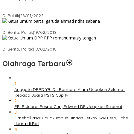
Puan Maharani : Berantas Sindikat Mafia Pupuk Bersubsidi!.
Di Politik
|
28/01/2022
Ini Dia Hubungan Partai Garuda dengan Gerindra
Di Berita, Politik
|
19/02/2018
Strategi PPP Menangkan Duet Ganjar dan Gus Yasin
Di Berita, Politik
|
19/02/2018
Olahraga Terbaru
1
Anggota DPRD YB. Dt. Parmato Alam Ucapkan Selamat
Kepada Juara PSTS Cup IV
2
PPLP Juarai Pospa Cup, Edward DF Ucapkan Selamat
3
Gateball asal Payakumbuh Binaan Letkov Kav Ferry Lahe
Juara di Bali
4