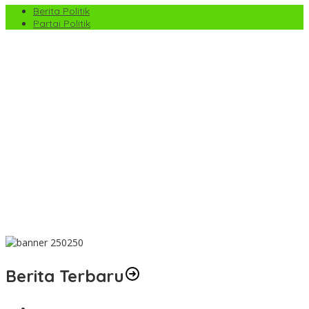
Berita Politik
Partai Politik
TMMD ke-129 di Harau: Jalan Terbuka, Rumah Layak, dan
Layanan Kesehatan Gratis Langsung Dirasa Warga
TMMD ke-129 di Harau Lima Puluh Kota Tembus 100%, Sasaran
Non Fisik dan Ketahanan Pangan Tuntas
PS Pemko Payakumbuh Berpesta Gol, Angkat Trofi Pemda
Agam Cup II Usai Gilas Pemda Pasaman 4-0
Satpol PP Payakumbuh Tegaskan Patroli di Jalan Imam Bonjol
Bersifat Persuasif
Wawako Elzadaswarman Ikuti Bimtek ASWAKADA di Batam,
Perkuat Tata Kelola Pemerintahan dan Sinkronisasi Kebijakan
Berita Terbaru