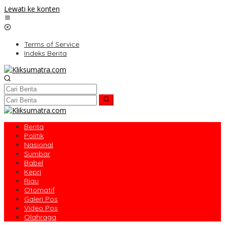
Lewati ke konten
Terms of Service
Indeks Berita
Berita
Politik
Nasional
Sumbar
Babel
Kepri
Riau
Otomatif
Galeri Pos
Video Pos
Olahraga