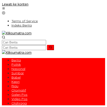
Lewati ke konten
Terms of Service
Indeks Berita
Berita
Politik
Nasional
Sumbar
Babel
Kepri
Riau
Otomatif
Galeri Pos
Video Pos
Olahraga