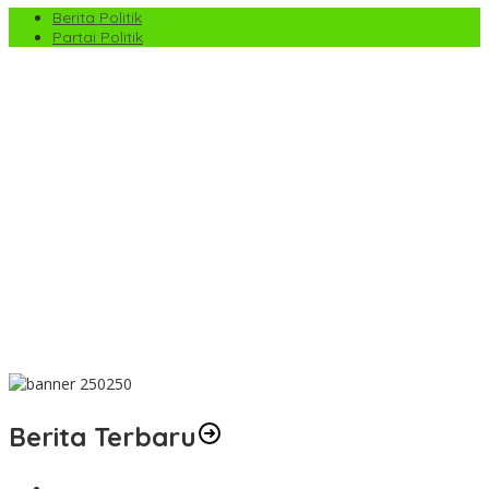
Berita Politik
Partai Politik
PS Pemko Payakumbuh Berpesta Gol, Angkat Trofi Pemda
Agam Cup II Usai Gilas Pemda Pasaman 4-0
Satpol PP Payakumbuh Tegaskan Patroli di Jalan Imam Bonjol
Bersifat Persuasif
Wawako Elzadaswarman Ikuti Bimtek ASWAKADA di Batam,
Perkuat Tata Kelola Pemerintahan dan Sinkronisasi Kebijakan
Pemko Payakumbuh Ajukan KUA-PPAS 2027 ke DPRD, Proyeksi
Belanja Daerah Rp821,5 Miliar
Pemko Payakumbuh Lepas Pesepak Bola Muda ke Liga
TopScore Nasional
Berita Terbaru