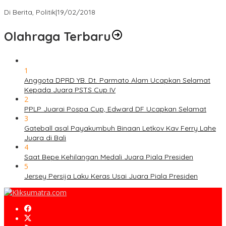
Strategi PPP Menangkan Duet Ganjar dan Gus Yasin
Di Berita, Politik
|
19/02/2018
Olahraga Terbaru
1
Anggota DPRD YB. Dt. Parmato Alam Ucapkan Selamat
Kepada Juara PSTS Cup IV
2
PPLP Juarai Pospa Cup, Edward DF Ucapkan Selamat
3
Gateball asal Payakumbuh Binaan Letkov Kav Ferry Lahe
Juara di Bali
4
Saat Bepe Kehilangan Medali Juara Piala Presiden
5
Jersey Persija Laku Keras Usai Juara Piala Presiden