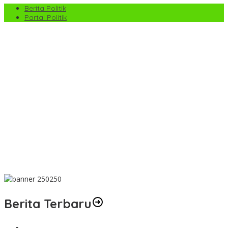
Berita Politik
Partai Politik
TMMD ke-129 di Harau Lima Puluh Kota Tembus 100%, Sasaran
Non Fisik dan Ketahanan Pangan Tuntas
PS Pemko Payakumbuh Berpesta Gol, Angkat Trofi Pemda
Agam Cup II Usai Gilas Pemda Pasaman 4-0
Satpol PP Payakumbuh Tegaskan Patroli di Jalan Imam Bonjol
Bersifat Persuasif
Wawako Elzadaswarman Ikuti Bimtek ASWAKADA di Batam,
Perkuat Tata Kelola Pemerintahan dan Sinkronisasi Kebijakan
Pemko Payakumbuh Ajukan KUA-PPAS 2027 ke DPRD, Proyeksi
Belanja Daerah Rp821,5 Miliar
Berita Terbaru