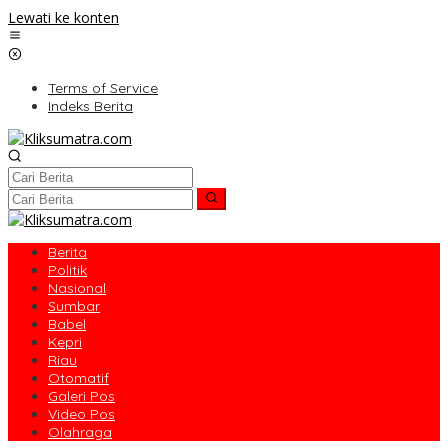
Lewati ke konten
Terms of Service
Indeks Berita
Berita
Politik
Nasional
Sumbar
Babel
Kepri
Riau
Otomatif
Galeri Pos
Video Pos
Olahraga