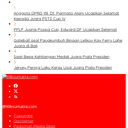
1
Anggota DPRD YB. Dt. Parmato Alam Ucapkan Selamat
Kepada Juara PSTS Cup IV
2
PPLP Juarai Pospa Cup, Edward DF Ucapkan Selamat
3
Gateball asal Payakumbuh Binaan Letkov Kav Ferry Lahe
Juara di Bali
4
Saat Bepe Kehilangan Medali Juara Piala Presiden
5
Jersey Persija Laku Keras Usai Juara Piala Presiden
@Kliksumatra.com
Copyright
Disclaimer
Pedoman Media Siber