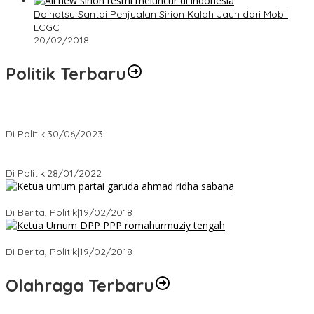
Daihatsu Santai Penjualan Sirion Kalah Jauh dari Mobil
LCGC
20/02/2018
Politik Terbaru
Presiden : RUU Perampasan Aset tergantung DPR
Di Politik
|
30/06/2023
Puan Maharani : Berantas Sindikat Mafia Pupuk Bersubsidi!.
Di Politik
|
28/01/2022
Ini Dia Hubungan Partai Garuda dengan Gerindra
Di Berita, Politik
|
19/02/2018
Strategi PPP Menangkan Duet Ganjar dan Gus Yasin
Di Berita, Politik
|
19/02/2018
Olahraga Terbaru