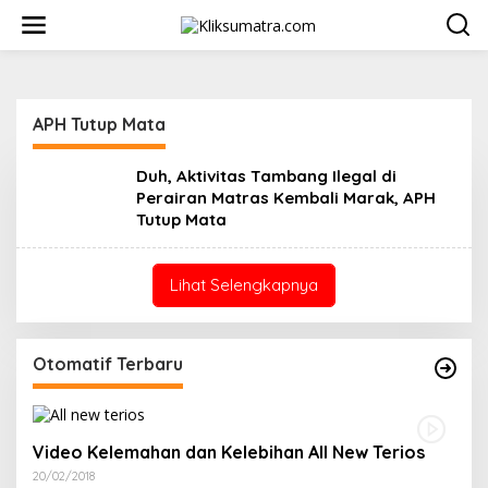
L
e
w
a
t
i
APH Tutup Mata
k
e
k
Duh, Aktivitas Tambang Ilegal di
o
Perairan Matras Kembali Marak, APH
n
Tutup Mata
t
e
n
Lihat Selengkapnya
Otomatif Terbaru
Video Kelemahan dan Kelebihan All New Terios
20/02/2018