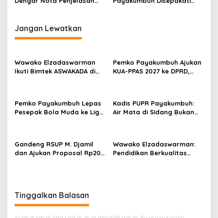
Dengar Nota Penjelasan
Payakumbuh Disepakati
Wali Kota Terkait 2
Wali Kota Bersama DPRD
Ranperda, Pajak Daerah
dan Retribusi Daerah
Jangan Lewatkan
Wawako Elzadaswarman
Pemko Payakumbuh Ajukan
Ikuti Bimtek ASWAKADA di
KUA-PPAS 2027 ke DPRD,
Batam, Perkuat Tata Kelola
Proyeksi Belanja Daerah
Pemerintahan dan
Rp821,5 Miliar
Sinkronisasi Kebijakan
Pemko Payakumbuh Lepas
Kadis PUPR Payakumbuh:
Pesepak Bola Muda ke Liga
Air Mata di Sidang Bukan
TopScore Nasional
karena Tekanan, tetapi
Perjuangan Bangun Pasar
Gandeng RSUP M. Djamil
Wawako Elzadaswarman:
dan Ajukan Proposal Rp200
Pendidikan Berkualitas
Miliar, Pemko Payakumbuh
Harus Diimbangi
Perkuat Tata Kelola RSUD
Pembentukan Karakter
Adnaan WD
Generasi Muda
Tinggalkan Balasan
Alamat email Anda tidak akan dipublikasikan.
Ruas yang wajib