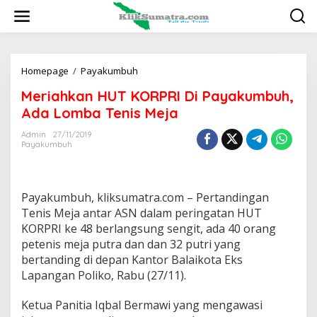
L
e
w
a
t
i
Homepage
/
Payakumbuh
M
k
e
Meriahkan HUT KORPRI Di Payakumbuh,
e
r
k
i
Ada Lomba Tenis Meja
o
a
n
h
Admin
27/11/2019
t
Payakumbuh
k
e
a
n
n
H
Payakumbuh, kliksumatra.com – Pertandingan
U
T
Tenis Meja antar ASN dalam peringatan HUT
K
KORPRI ke 48 berlangsung sengit, ada 40 orang
O
petenis meja putra dan dan 32 putri yang
R
bertanding di depan Kantor Balaikota Eks
P
Lapangan Poliko, Rabu (27/11).
R
I
D
Ketua Panitia Iqbal Bermawi yang mengawasi
i