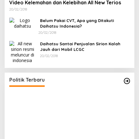
Video Kelemahan dan Kelebihan All New Terios
20/02/2018
Belum Pakai CVT, Apa yang Ditakuti
Daihatsu Indonesia?
20/02/2018
Daihatsu Santai Penjualan Sirion Kalah
Jauh dari Mobil LCGC
20/02/2018
g
Puan Maharani : Berantas Sindikat Mafia
Pupuk Bersubsidi!.
Di Politik
|
28/01/2022
Politik Terbaru
I