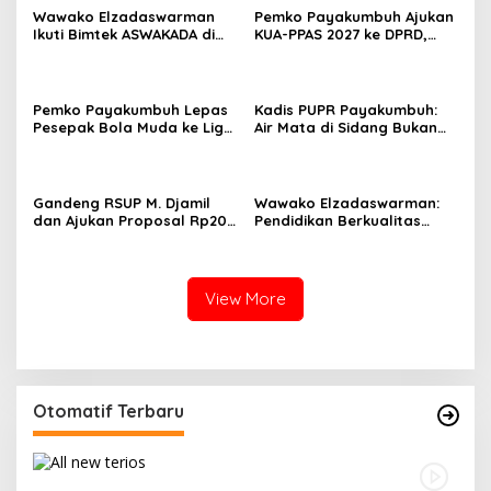
Wawako Elzadaswarman
Pemko Payakumbuh Ajukan
Ikuti Bimtek ASWAKADA di
KUA-PPAS 2027 ke DPRD,
Batam, Perkuat Tata Kelola
Proyeksi Belanja Daerah
Pemerintahan dan
Rp821,5 Miliar
Sinkronisasi Kebijakan
Pemko Payakumbuh Lepas
Kadis PUPR Payakumbuh:
Pesepak Bola Muda ke Liga
Air Mata di Sidang Bukan
TopScore Nasional
karena Tekanan, tetapi
Perjuangan Bangun Pasar
Gandeng RSUP M. Djamil
Wawako Elzadaswarman:
dan Ajukan Proposal Rp200
Pendidikan Berkualitas
Miliar, Pemko Payakumbuh
Harus Diimbangi
Perkuat Tata Kelola RSUD
Pembentukan Karakter
Adnaan WD
Generasi Muda
View More
Otomatif Terbaru