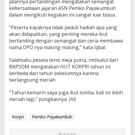
jalannya pertandingan mengatakan semangat
P
kebersamaan jajaran ASN Pemko Payakumbuh
a
dalam mengikuti kegiatan ini sangat luar biasa.
y
a
k
“Peserta kayaknya tidak peduli hadiah apa yang
u
akan didapatkan, yang penting mereka ikut
m
bertanding dengan semangat dan ceria membawa
b
nama OPD nya masing-masing,” kata Iqbal.
u
h
,
Salahsatu peseta tenis meja putra, Imtisalul dari
A
BKPSDM mengatakan HUT KORPRI tahun ini
d
berbeda dari tahun sebelumnya karena
a
berlangsung meriah
L
o
m
“Tahun kemarin saya juga ikut lomba, kali ini lebih
b
meriah lagi,” pungkasnya. (Al)
a
T
e
Korpri
Pemko Payakumbuh
n
i
s
M
Ikuti Kami