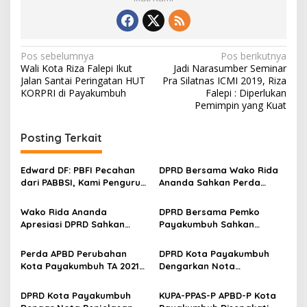
e
j
a
N
Pos sebelumnya
Pos berikutnya
Wali Kota Riza Falepi Ikut
Jadi Narasumber Seminar
a
Jalan Santai Peringatan HUT
Pra Silatnas ICMI 2019, Riza
v
KORPRI di Payakumbuh
Falepi : Diperlukan
Pemimpin yang Kuat
i
g
Posting Terkait
a
s
Edward DF: PBFI Pecahan
DPRD Bersama Wako Rida
dari PABBSI, Kami Pengurus
Ananda Sahkan Perda
i
Pertamanya
Pertanggungjawaban APBD
p
TA 2022
Wako Rida Ananda
DPRD Bersama Pemko
Apresiasi DPRD Sahkan
Payakumbuh Sahkan
o
Ranperda Penting Jadi
Ranperda Penting Jadi
s
Perda
Perda
Perda APBD Perubahan
DPRD Kota Payakumbuh
Kota Payakumbuh TA 2021
Dengarkan Nota
Disahkan
Penjelasan Wali Kota
Terhadap Ranperda APBD
DPRD Kota Payakumbuh
KUPA-PPAS-P APBD-P Kota
Perubahan TA 2021