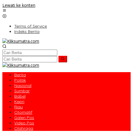
Lewati ke konten
Terms of Service
Indeks Berita
Berita
Politik
Nasional
Sumbar
Babel
Kepri
Riau
Otomatif
Galeri Pos
Video Pos
Olahraga