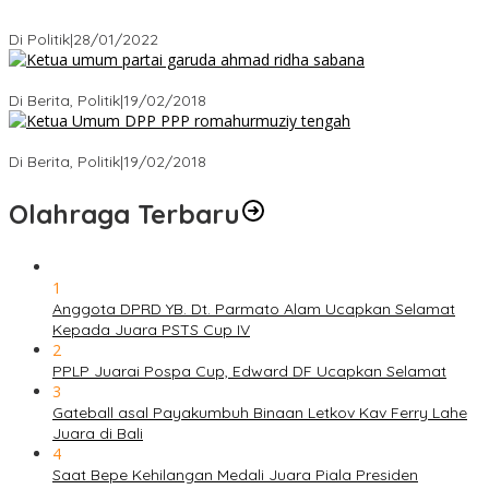
Puan Maharani : Berantas Sindikat Mafia Pupuk Bersubsidi!.
Di Politik
|
28/01/2022
Ini Dia Hubungan Partai Garuda dengan Gerindra
Di Berita, Politik
|
19/02/2018
Strategi PPP Menangkan Duet Ganjar dan Gus Yasin
Di Berita, Politik
|
19/02/2018
Olahraga Terbaru
1
Anggota DPRD YB. Dt. Parmato Alam Ucapkan Selamat
Kepada Juara PSTS Cup IV
2
PPLP Juarai Pospa Cup, Edward DF Ucapkan Selamat
3
Gateball asal Payakumbuh Binaan Letkov Kav Ferry Lahe
Juara di Bali
4
Saat Bepe Kehilangan Medali Juara Piala Presiden