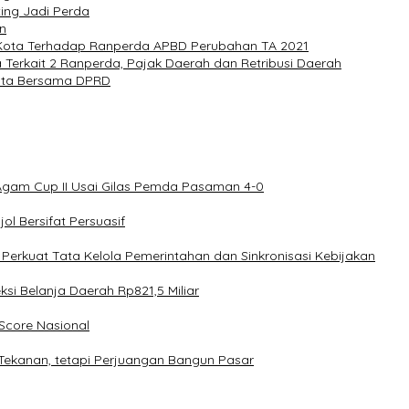
ng Jadi Perda
n
Kota Terhadap Ranperda APBD Perubahan TA 2021
erkait 2 Ranperda, Pajak Daerah dan Retribusi Daerah
ota Bersama DPRD
Agam Cup II Usai Gilas Pemda Pasaman 4-0
l Bersifat Persuasif
rkuat Tata Kelola Pemerintahan dan Sinkronisasi Kebijakan
 Belanja Daerah Rp821,5 Miliar
core Nasional
Tekanan, tetapi Perjuangan Bangun Pasar