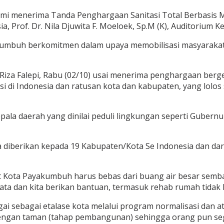
kami menerima Tanda Penghargaan Sanitasi Total Berbasis
 Prof. Dr. Nila Djuwita F. Moeloek, Sp.M (K), Auditorium Ke
umbuh berkomitmen dalam upaya memobilisasi masyarakat u
iza Falepi, Rabu (02/10) usai menerima penghargaan bergen
insi di Indonesia dan ratusan kota dan kabupaten, yang lol
la daerah yang dinilai peduli lingkungan seperti Gubernu
 diberikan kepada 19 Kabupaten/Kota Se Indonesia dan dar
 Kota Payakumbuh harus bebas dari buang air besar semba
 data dan kita berikan bantuan, termasuk rehab rumah tida
gai sebagai etalase kota melalui program normalisasi dan a
dengan taman (tahap pembangunan) sehingga orang pun se