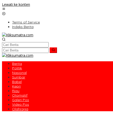
Lewati ke konten
Terms of Service
Indeks Berita
Berita
Politik
Nasional
Sumbar
Babel
Kepri
Riau
Otomatif
Galeri Pos
Video Pos
Olahraga