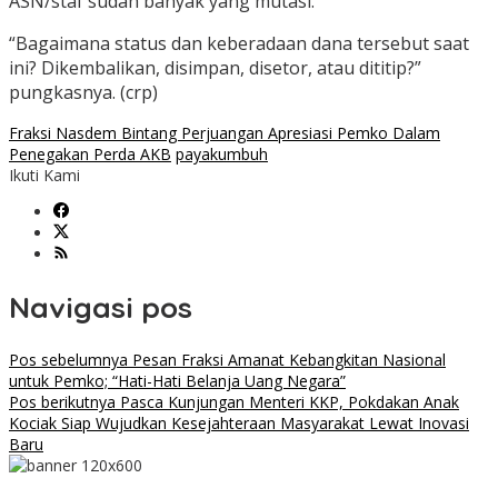
ASN/staf sudah banyak yang mutasi.
“Bagaimana status dan keberadaan dana tersebut saat
ini? Dikembalikan, disimpan, disetor, atau dititip?”
pungkasnya. (crp)
Fraksi Nasdem Bintang Perjuangan Apresiasi Pemko Dalam
Penegakan Perda AKB
payakumbuh
Ikuti Kami
Navigasi pos
Pos sebelumnya
Pesan Fraksi Amanat Kebangkitan Nasional
untuk Pemko; “Hati-Hati Belanja Uang Negara”
Pos berikutnya
Pasca Kunjungan Menteri KKP, Pokdakan Anak
Kociak Siap Wujudkan Kesejahteraan Masyarakat Lewat Inovasi
Baru