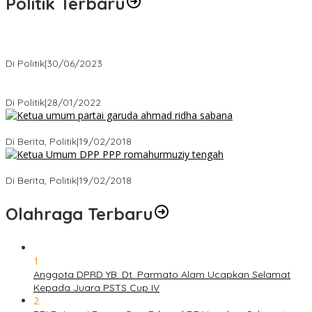
Politik Terbaru
Presiden : RUU Perampasan Aset tergantung DPR
Di Politik
|
30/06/2023
Puan Maharani : Berantas Sindikat Mafia Pupuk Bersubsidi!.
Di Politik
|
28/01/2022
Ini Dia Hubungan Partai Garuda dengan Gerindra
Di Berita, Politik
|
19/02/2018
Strategi PPP Menangkan Duet Ganjar dan Gus Yasin
Di Berita, Politik
|
19/02/2018
Olahraga Terbaru
1
Anggota DPRD YB. Dt. Parmato Alam Ucapkan Selamat
Kepada Juara PSTS Cup IV
2