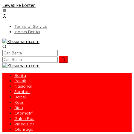
Lewati ke konten
Terms of Service
Indeks Berita
Berita
Politik
Nasional
Sumbar
Babel
Kepri
Riau
Otomatif
Galeri Pos
Video Pos
Olahraga