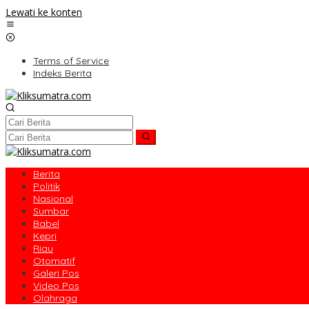
Lewati ke konten
Terms of Service
Indeks Berita
Berita
Politik
Nasional
Sumbar
Babel
Kepri
Riau
Otomatif
Galeri Pos
Video Pos
Olahraga