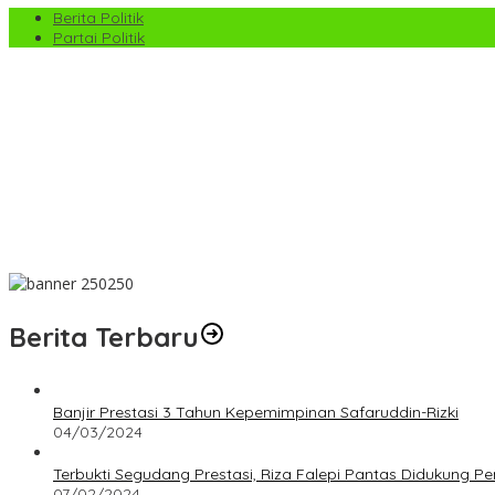
Berita Politik
Partai Politik
TMMD ke-129 di Harau Lima Puluh Kota Tembus 100%, Sasaran No
PS Pemko Payakumbuh Berpesta Gol, Angkat Trofi Pemda Agam C
Satpol PP Payakumbuh Tegaskan Patroli di Jalan Imam Bonjol Bers
Wawako Elzadaswarman Ikuti Bimtek ASWAKADA di Batam, Perkuat
Pemko Payakumbuh Ajukan KUA-PPAS 2027 ke DPRD, Proyeksi Bela
Berita Terbaru
Banjir Prestasi 3 Tahun Kepemimpinan Safaruddin-Rizki
04/03/2024
Terbukti Segudang Prestasi, Riza Falepi Pantas Didukung 
07/02/2024