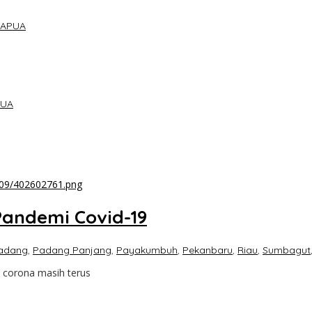
PAPUA
PUA
 Pandemi Covid-19
adang
,
Padang Panjang
,
Payakumbuh
,
Pekanbaru
,
Riau
,
Sumbagut
us corona masih terus