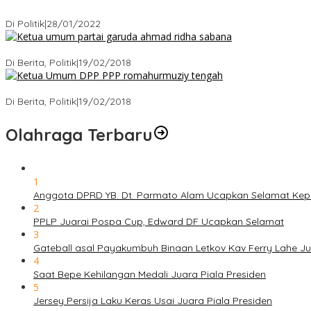
Puan Maharani : Berantas Sindikat Mafia Pupuk Bersubsidi!.
Di Politik
|
28/01/2022
Ini Dia Hubungan Partai Garuda dengan Gerindra
Di Berita, Politik
|
19/02/2018
Strategi PPP Menangkan Duet Ganjar dan Gus Yasin
Di Berita, Politik
|
19/02/2018
Olahraga Terbaru
1
Anggota DPRD YB. Dt. Parmato Alam Ucapkan Selamat Kep
2
PPLP Juarai Pospa Cup, Edward DF Ucapkan Selamat
3
Gateball asal Payakumbuh Binaan Letkov Kav Ferry Lahe Jua
4
Saat Bepe Kehilangan Medali Juara Piala Presiden
5
Jersey Persija Laku Keras Usai Juara Piala Presiden