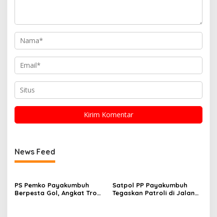
News Feed
PS Pemko Payakumbuh
Satpol PP Payakumbuh
Berpesta Gol, Angkat Trofi
Tegaskan Patroli di Jalan
Pemda Agam Cup II Usai
Imam Bonjol Bersifat
Gilas Pemda Pasaman 4-0
Persuasif