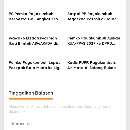
PS Pemko Payakumbuh
Satpol PP Payakumbuh
Berpesta Gol, Angkat Trofi
Tegaskan Patroli di Jalan
Pemda Agam Cup II Usai
Imam Bonjol Bersifat
Gilas Pemda Pasaman 4-0
Persuasif
Wawako Elzadaswarman
Pemko Payakumbuh Ajukan
Ikuti Bimtek ASWAKADA di
KUA-PPAS 2027 ke DPRD,
Batam, Perkuat Tata Kelola
Proyeksi Belanja Daerah
Pemerintahan dan
Rp821,5 Miliar
Sinkronisasi Kebijakan
Pemko Payakumbuh Lepas
Kadis PUPR Payakumbuh:
Pesepak Bola Muda ke Liga
Air Mata di Sidang Bukan
TopScore Nasional
karena Tekanan, tetapi
Perjuangan Bangun Pasar
Tinggalkan Balasan
Alamat email Anda tidak akan dipublikasikan.
Ruas yang wajib
ditandai
*