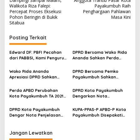
Dampingi Sampai Malam,
Anggota Trantib Pasar Kota
a
Walikota Riza Falepi:
Payakumbuh Raih
v
Percepat Proses Eksekusi
Penghargaan Pahlawan
Pohon Beringin di Bukik
Masa Kini
i
Sitabua
g
Posting Terkait
a
s
Edward DF: PBFI Pecahan
DPRD Bersama Wako Rida
i
dari PABBSI, Kami Pengurus
Ananda Sahkan Perda
p
Pertamanya
Pertanggungjawaban APBD
TA 2022
Wako Rida Ananda
DPRD Bersama Pemko
o
Apresiasi DPRD Sahkan
Payakumbuh Sahkan
s
Ranperda Penting Jadi
Ranperda Penting Jadi
Perda
Perda
Perda APBD Perubahan
DPRD Kota Payakumbuh
Kota Payakumbuh TA 2021
Dengarkan Nota
Disahkan
Penjelasan Wali Kota
Terhadap Ranperda APBD
DPRD Kota Payakumbuh
KUPA-PPAS-P APBD-P Kota
Perubahan TA 2021
Dengar Nota Penjelasan
Payakumbuh Disepakati
Wali Kota Terkait 2
Wali Kota Bersama DPRD
Ranperda, Pajak Daerah
dan Retribusi Daerah
Jangan Lewatkan