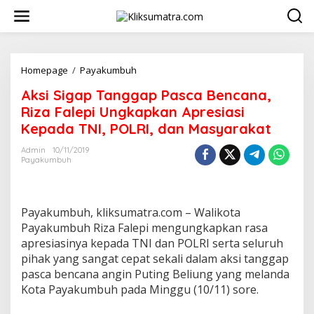
L
e
w
a
t
i
Homepage
/
Payakumbuh
A
k
k
Aksi Sigap Tanggap Pasca Bencana,
e
s
k
i
Riza Falepi Ungkapkan Apresiasi
o
S
Kepada TNI, POLRI, dan Masyarakat
n
i
t
g
Admin
10/11/2019
e
a
Payakumbuh
n
p
T
a
n
Payakumbuh, kliksumatra.com – Walikota
g
Payakumbuh Riza Falepi mengungkapkan rasa
g
apresiasinya kepada TNI dan POLRI serta seluruh
a
pihak yang sangat cepat sekali dalam aksi tanggap
p
P
pasca bencana angin Puting Beliung yang melanda
a
Kota Payakumbuh pada Minggu (10/11) sore.
s
c