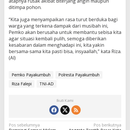
atapnya rusak akibat diterjang angin maupun
R
ditimpa pohon.
I
,
“Kita juga menyampaikan rasa turut berduka bagi
d
warga yang terkena dampak dari musibah ini,
a
n
Pemko akan berusaha untuk membantu sebisa kita
M
agar situasi kembali pulih, semoga diberikan
a
kesabaran dalam menghadapi ini, kita yakin
s
bersama-sama kita pasti bisa, insyaallah,” kata Riza.
y
a
(Al)
r
a
k
Pemko Payakumbuh
Polresta Payakumbuh
a
t
Riza Falepi
TNI-AD
Ikuti Kami
N
Pos sebelumnya
Pos berikutnya