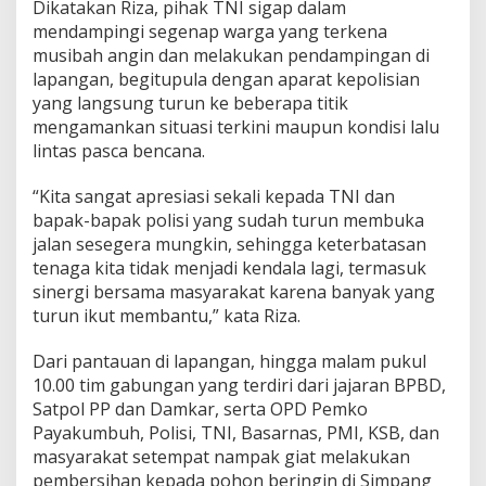
Dikatakan Riza, pihak TNI sigap dalam
a
mendampingi segenap warga yang terkena
B
e
musibah angin dan melakukan pendampingan di
n
lapangan, begitupula dengan aparat kepolisian
c
yang langsung turun ke beberapa titik
a
mengamankan situasi terkini maupun kondisi lalu
n
lintas pasca bencana.
a
,
R
“Kita sangat apresiasi sekali kepada TNI dan
i
bapak-bapak polisi yang sudah turun membuka
z
jalan sesegera mungkin, sehingga keterbatasan
a
tenaga kita tidak menjadi kendala lagi, termasuk
F
a
sinergi bersama masyarakat karena banyak yang
l
turun ikut membantu,” kata Riza.
e
p
Dari pantauan di lapangan, hingga malam pukul
i
10.00 tim gabungan yang terdiri dari jajaran BPBD,
U
n
Satpol PP dan Damkar, serta OPD Pemko
g
Payakumbuh, Polisi, TNI, Basarnas, PMI, KSB, dan
k
masyarakat setempat nampak giat melakukan
a
pembersihan kepada pohon beringin di Simpang
p