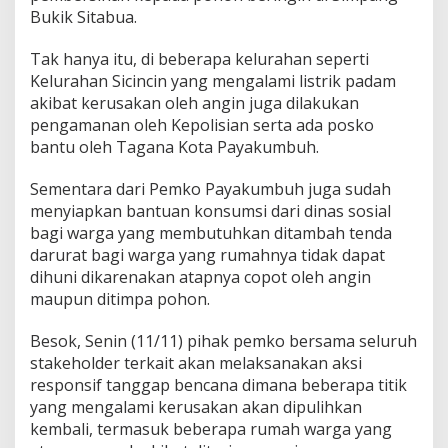
k
Bukik Sitabua.
a
n
Tak hanya itu, di beberapa kelurahan seperti
A
Kelurahan Sicincin yang mengalami listrik padam
p
akibat kerusakan oleh angin juga dilakukan
r
e
pengamanan oleh Kepolisian serta ada posko
s
bantu oleh Tagana Kota Payakumbuh.
i
a
Sementara dari Pemko Payakumbuh juga sudah
s
menyiapkan bantuan konsumsi dari dinas sosial
i
K
bagi warga yang membutuhkan ditambah tenda
e
darurat bagi warga yang rumahnya tidak dapat
p
dihuni dikarenakan atapnya copot oleh angin
a
maupun ditimpa pohon.
d
a
T
Besok, Senin (11/11) pihak pemko bersama seluruh
N
stakeholder terkait akan melaksanakan aksi
I
responsif tanggap bencana dimana beberapa titik
,
yang mengalami kerusakan akan dipulihkan
P
kembali, termasuk beberapa rumah warga yang
O
L