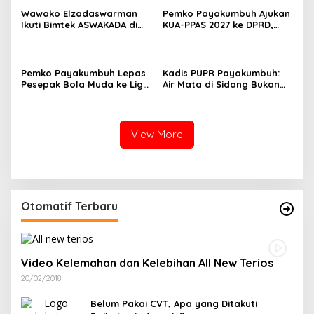
Wawako Elzadaswarman
Pemko Payakumbuh Ajukan
Ikuti Bimtek ASWAKADA di
KUA-PPAS 2027 ke DPRD,
Batam, Perkuat Tata Kelola
Proyeksi Belanja Daerah
Pemerintahan dan
Rp821,5 Miliar
Sinkronisasi Kebijakan
Pemko Payakumbuh Lepas
Kadis PUPR Payakumbuh:
Pesepak Bola Muda ke Liga
Air Mata di Sidang Bukan
TopScore Nasional
karena Tekanan, tetapi
Perjuangan Bangun Pasar
View More
Otomatif Terbaru
Video Kelemahan dan Kelebihan All New Terios
20/02/2018
Belum Pakai CVT, Apa yang Ditakuti