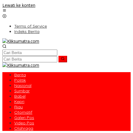
Lewati ke konten
Terms of Service
Indeks Berita
Berita
Politik
Nasional
Sumbar
Babel
Kepri
Riau
Otomatif
Galeri Pos
Video Pos
Olahraga