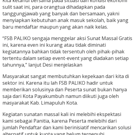
Kita ketahui bersama pada situasi dan kondisi ekonomi
sulit saat ini, para orangtua dihadapkan pada
tanggungjawab yang banyak dan bersamaan, yakni
menyiapkan kebutuhan anak masuk sekolah, baik yang
baru mendaftar maupun yang akan naik kelas.
“FSB PALIKO sengaja menggelar aksi Sunat Massal Gratis
ini, karena even ini kurang atau tidak diminati
kegiatannya bahkan tidak tersentuh oleh pihak-pihak
tertentu dalam setiap event-event yang diadakan setiap
tahunnya,” lanjut Desi menjelaskan
Masyarakat sangat membutuhkan kepekaan dari kita di
sektor ini. Karena itu lah FSB PALIKO hadir untuk
memberikan solusinya dan Peserta sunat bukan hanya
saja dari Kota Payakumbuh namun diikuti juga oleh
masyarakat Kab. Limapuluh Kota.
Kegiatan sunatan massal kali ini melebihi ekspektasi
kami sebagai Panitia, karena Peserta melebihi dari
jumlah Pendaftar dan kami berinisiatif mencarikan solusi
alternatif untuk kuota yang belum terpenuhi.