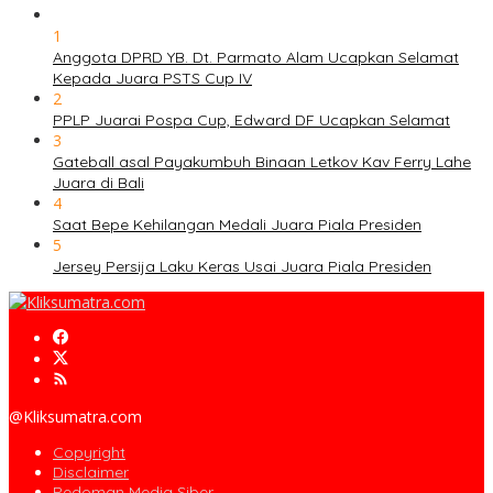
1
Anggota DPRD YB. Dt. Parmato Alam Ucapkan Selamat
Kepada Juara PSTS Cup IV
2
PPLP Juarai Pospa Cup, Edward DF Ucapkan Selamat
3
Gateball asal Payakumbuh Binaan Letkov Kav Ferry Lahe
Juara di Bali
4
Saat Bepe Kehilangan Medali Juara Piala Presiden
5
Jersey Persija Laku Keras Usai Juara Piala Presiden
@Kliksumatra.com
Copyright
Disclaimer
Pedoman Media Siber