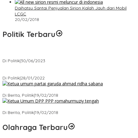
Daihatsu Santai Penjualan Sirion Kalah Jauh dari Mobil
LCGC
20/02/2018
Politik Terbaru
Presiden : RUU Perampasan Aset tergantung DPR
Di Politik
|
30/06/2023
Puan Maharani : Berantas Sindikat Mafia Pupuk Bersubsidi!.
Di Politik
|
28/01/2022
Ini Dia Hubungan Partai Garuda dengan Gerindra
Di Berita, Politik
|
19/02/2018
Strategi PPP Menangkan Duet Ganjar dan Gus Yasin
Di Berita, Politik
|
19/02/2018
Olahraga Terbaru