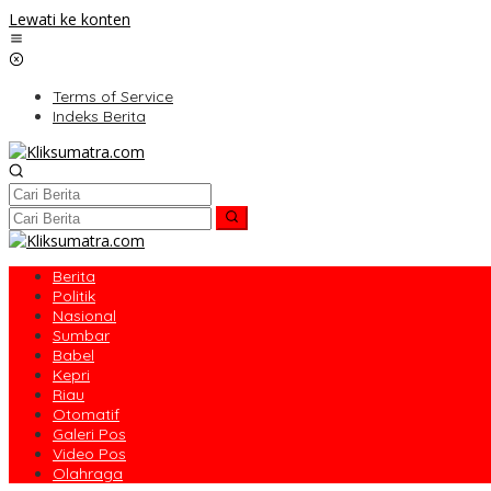
Lewati ke konten
Terms of Service
Indeks Berita
Berita
Politik
Nasional
Sumbar
Babel
Kepri
Riau
Otomatif
Galeri Pos
Video Pos
Olahraga