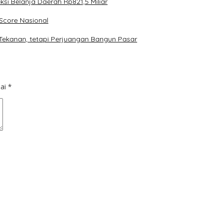
 Belanja Daerah Rp821,5 Miliar
core Nasional
Tekanan, tetapi Perjuangan Bangun Pasar
dai
*