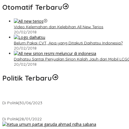
Otomatif Terbaru
Video Kelemahan dan Kelebihan All New Terios
20/02/2018
Belum Pakai CVT, Apa yang Ditakuti Daihatsu Indonesia?
20/02/2018
Daihatsu Santai Penjualan Sirion Kalah Jauh dari Mobil LCG
20/02/2018
Politik Terbaru
Presiden : RUU Perampasan Aset tergantung DPR
Di Politik
|
30/06/2023
Puan Maharani : Berantas Sindikat Mafia Pupuk Bersubsidi!.
Di Politik
|
28/01/2022