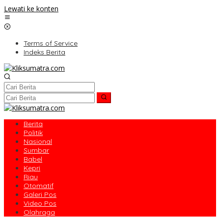
Lewati ke konten
Terms of Service
Indeks Berita
Berita
Politik
Nasional
Sumbar
Babel
Kepri
Riau
Otomatif
Galeri Pos
Video Pos
Olahraga