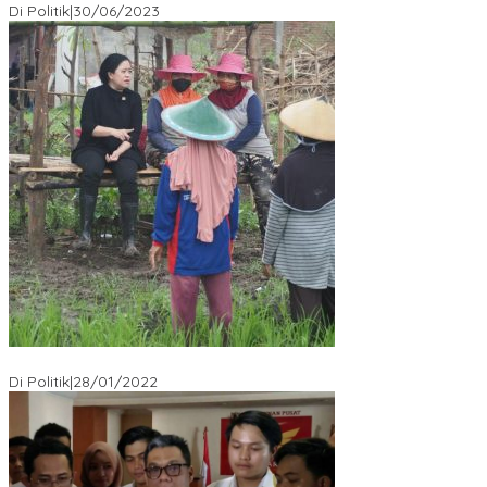
Di Politik
|
30/06/2023
Puan Maharani : Berantas Sindikat Mafia Pupuk Bersubsidi!.
Di Politik
|
28/01/2022