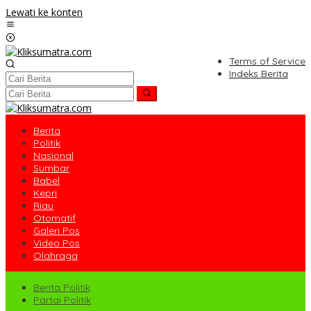
Lewati ke konten
Terms of Service
Indeks Berita
Berita
Politik
Nasional
Sumbar
Babel
Kepri
Riau
Otomatif
Galeri Pos
Video Pos
Olahraga
Berita Politik
Partai Politik