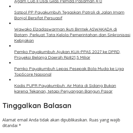
Agam Cup II Usai Gilas Pemda Pasaman 4-0
Satpol PP Payakumbuh Tegaskan Patroli di Jalan Imam
Bonjol Bersifat Persuasif
Wawako Elzadaswarman Ikuti Bimtek ASWAKADA di
Batam, Perkuat Tata Kelola Pemerintahan dan Sinkronisasi
Kebijakan
Pemko Payakumbuh Ajukan KUA-PPAS 2027 ke DPRD,
Proyeksi Belanja Daerah Rp821,5 Miliar
Pemko Payakumbuh Lepas Pesepak Bola Muda ke Liga
TopScore Nasional
Kadis PUPR Payakumbuh: Air Mata di Sidang Bukan
karena Tekanan, tetapi Perjuangan Bangun Pasar
Tinggalkan Balasan
Alamat email Anda tidak akan dipublikasikan.
Ruas yang wajib
ditandai
*