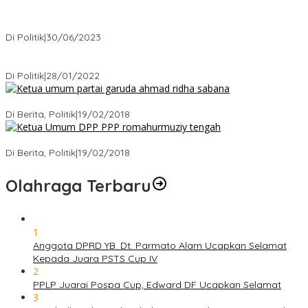
Presiden : RUU Perampasan Aset tergantung DPR
Di Politik
|
30/06/2023
Puan Maharani : Berantas Sindikat Mafia Pupuk Bersubsidi!.
Di Politik
|
28/01/2022
Ini Dia Hubungan Partai Garuda dengan Gerindra
Di Berita, Politik
|
19/02/2018
Strategi PPP Menangkan Duet Ganjar dan Gus Yasin
Di Berita, Politik
|
19/02/2018
Olahraga Terbaru
1
Anggota DPRD YB. Dt. Parmato Alam Ucapkan Selamat
Kepada Juara PSTS Cup IV
2
PPLP Juarai Pospa Cup, Edward DF Ucapkan Selamat
3