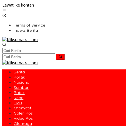
Lewati ke konten
Terms of Service
Indeks Berita
Berita
Politik
Nasional
Sumbar
Babel
Kepri
Riau
Otomatif
Galeri Pos
Video Pos
Olahraga