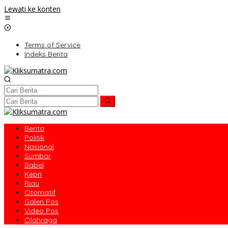
Lewati ke konten
Terms of Service
Indeks Berita
Berita
Politik
Nasional
Sumbar
Babel
Kepri
Riau
Otomatif
Galeri Pos
Video Pos
Olahraga