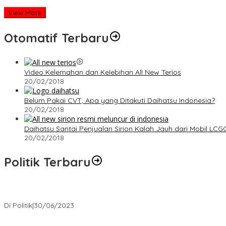
View More
Otomatif Terbaru
Video Kelemahan dan Kelebihan All New Terios
20/02/2018
Belum Pakai CVT, Apa yang Ditakuti Daihatsu Indonesia?
20/02/2018
Daihatsu Santai Penjualan Sirion Kalah Jauh dari Mobil LCG
20/02/2018
Politik Terbaru
Presiden : RUU Perampasan Aset tergantung DPR
Di Politik
|
30/06/2023
Puan Maharani : Berantas Sindikat Mafia Pupuk Bersubsidi!.