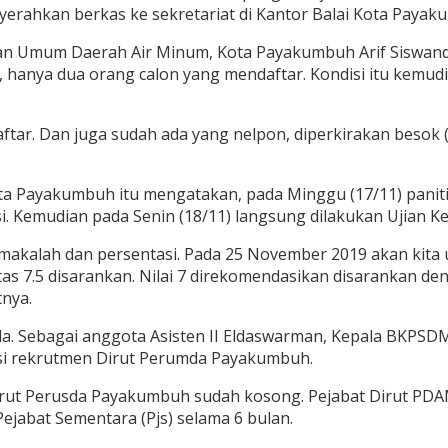
rahkan berkas ke sekretariat di Kantor Balai Kota Payak
aan Umum Daerah Air Minum, Kota Payakumbuh Arif Siswand
 hanya dua orang calon yang mendaftar. Kondisi itu kemud
daftar. Dan juga sudah ada yang nelpon, diperkirakan besok
ta Payakumbuh itu mengatakan, pada Minggu (17/11) pani
i. Kemudian pada Senin (18/11) langsung dilakukan Ujian K
n makalah dan persentasi. Pada 25 November 2019 akan kita 
tas 7.5 disarankan. Nilai 7 direkomendasikan disarankan de
nya.
a. Sebagai anggota Asisten II Eldaswarman, Kepala BKPSDM
ksi rekrutmen Dirut Perumda Payakumbuh.
n Dirut Perusda Payakumbuh sudah kosong. Pejabat Dirut P
ejabat Sementara (Pjs) selama 6 bulan.