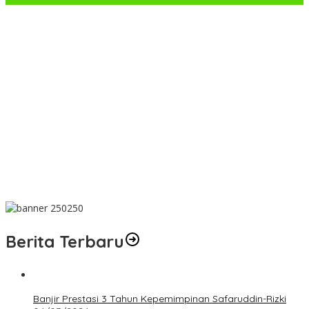
TMMD ke-129 di Harau: Jalan Terbuka, Rumah Layak, dan
Layanan Kesehatan Gratis Langsung Dirasa Warga
TMMD ke-129 di Harau Lima Puluh Kota Tembus 100%, Sasaran
Non Fisik dan Ketahanan Pangan Tuntas
PS Pemko Payakumbuh Berpesta Gol, Angkat Trofi Pemda
Agam Cup II Usai Gilas Pemda Pasaman 4-0
Satpol PP Payakumbuh Tegaskan Patroli di Jalan Imam Bonjol
Bersifat Persuasif
Wawako Elzadaswarman Ikuti Bimtek ASWAKADA di Batam,
Perkuat Tata Kelola Pemerintahan dan Sinkronisasi Kebijakan
Berita Terbaru
Banjir Prestasi 3 Tahun Kepemimpinan Safaruddin-Rizki