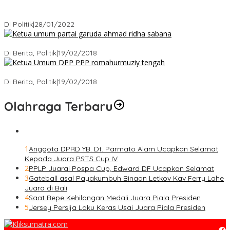
Puan Maharani : Berantas Sindikat Mafia Pupuk Bersubsidi!.
Di Politik
|
28/01/2022
Ini Dia Hubungan Partai Garuda dengan Gerindra
Di Berita, Politik
|
19/02/2018
Strategi PPP Menangkan Duet Ganjar dan Gus Yasin
Di Berita, Politik
|
19/02/2018
Olahraga Terbaru
1
Anggota DPRD YB. Dt. Parmato Alam Ucapkan Selamat
Kepada Juara PSTS Cup IV
2
PPLP Juarai Pospa Cup, Edward DF Ucapkan Selamat
3
Gateball asal Payakumbuh Binaan Letkov Kav Ferry Lahe
Juara di Bali
4
Saat Bepe Kehilangan Medali Juara Piala Presiden
5
Jersey Persija Laku Keras Usai Juara Piala Presiden