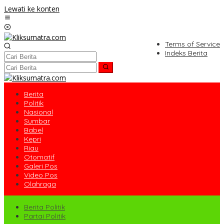
Lewati ke konten
Terms of Service
Indeks Berita
Berita
Politik
Nasional
Sumbar
Babel
Kepri
Riau
Otomatif
Galeri Pos
Video Pos
Olahraga
Berita Politik
Partai Politik