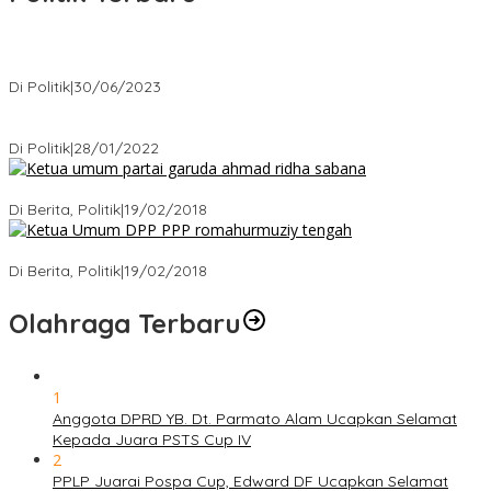
Presiden : RUU Perampasan Aset tergantung DPR
Di Politik
|
30/06/2023
Puan Maharani : Berantas Sindikat Mafia Pupuk Bersubsidi!.
Di Politik
|
28/01/2022
Ini Dia Hubungan Partai Garuda dengan Gerindra
Di Berita, Politik
|
19/02/2018
Strategi PPP Menangkan Duet Ganjar dan Gus Yasin
Di Berita, Politik
|
19/02/2018
Olahraga Terbaru
1
Anggota DPRD YB. Dt. Parmato Alam Ucapkan Selamat
Kepada Juara PSTS Cup IV
2
PPLP Juarai Pospa Cup, Edward DF Ucapkan Selamat