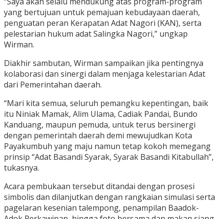
“Saya akan selalu mendukung atas program-program
yang bertujuan untuk pemajuan kebudayaan daerah,
penguatan peran Kerapatan Adat Nagori (KAN), serta
pelestarian hukum adat Salingka Nagori,” ungkap
Wirman.
Diakhir sambutan, Wirman sampaikan jika pentingnya
kolaborasi dan sinergi dalam menjaga kelestarian Adat
dari Pemerintahan daerah.
“Mari kita semua, seluruh pemangku kepentingan, baik
itu Niniak Mamak, Alim Ulama, Cadiak Pandai, Bundo
Kanduang, maupun pemuda, untuk terus bersinergi
dengan pemerintah daerah demi mewujudkan Kota
Payakumbuh yang maju namun tetap kokoh memegang
prinsip “Adat Basandi Syarak, Syarak Basandi Kitabullah”,
tukasnya.
Acara pembukaan tersebut ditandai dengan prosesi
simbolis dan dilanjutkan dengan rangkaian simulasi serta
pagelaran kesenian talempong, penampilan Baadok-
Adok Perkawinan, hingga foto bersama dan makan siang