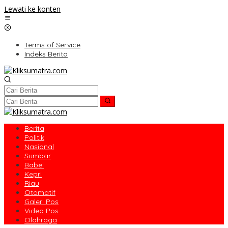
Lewati ke konten
Terms of Service
Indeks Berita
Berita
Politik
Nasional
Sumbar
Babel
Kepri
Riau
Otomatif
Galeri Pos
Video Pos
Olahraga