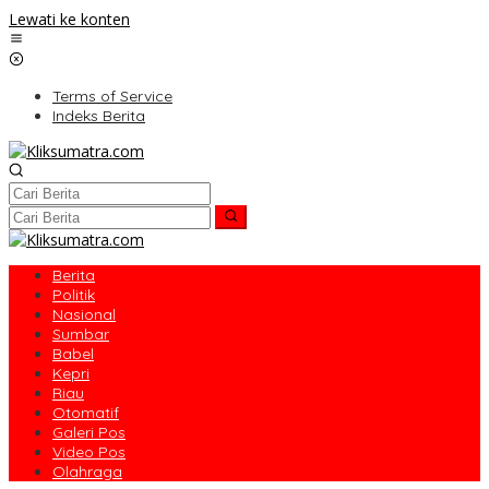
Lewati ke konten
Terms of Service
Indeks Berita
Berita
Politik
Nasional
Sumbar
Babel
Kepri
Riau
Otomatif
Galeri Pos
Video Pos
Olahraga