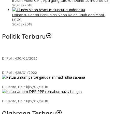
Belum Pakai CVT, Apa yang Ditakuti Daihatsu Indonesia?
20/02/2018
Daihatsu Santai Penjualan Sirion Kalah Jauh dari Mobil
LCGC
20/02/2018
Politik Terbaru
Presiden : RUU Perampasan Aset tergantung DPR
Di Politik
|
30/06/2023
Puan Maharani : Berantas Sindikat Mafia Pupuk Bersubsidi!.
Di Politik
|
28/01/2022
Ini Dia Hubungan Partai Garuda dengan Gerindra
Di Berita, Politik
|
19/02/2018
Strategi PPP Menangkan Duet Ganjar dan Gus Yasin
Di Berita, Politik
|
19/02/2018
Olahraga Terbaru