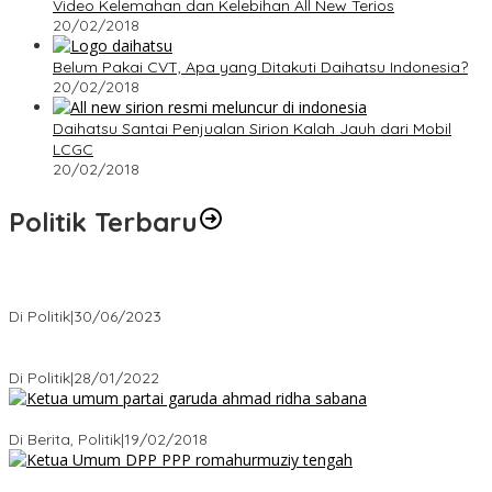
Video Kelemahan dan Kelebihan All New Terios
20/02/2018
Belum Pakai CVT, Apa yang Ditakuti Daihatsu Indonesia?
20/02/2018
Daihatsu Santai Penjualan Sirion Kalah Jauh dari Mobil
LCGC
20/02/2018
Politik Terbaru
Presiden : RUU Perampasan Aset tergantung DPR
Di Politik
|
30/06/2023
Puan Maharani : Berantas Sindikat Mafia Pupuk Bersubsidi!.
Di Politik
|
28/01/2022
Ini Dia Hubungan Partai Garuda dengan Gerindra
Di Berita, Politik
|
19/02/2018
Strategi PPP Menangkan Duet Ganjar dan Gus Yasin