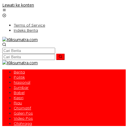
Lewati ke konten
Terms of Service
Indeks Berita
Berita
Politik
Nasional
Sumbar
Babel
Kepri
Riau
Otomatif
Galeri Pos
Video Pos
Olahraga