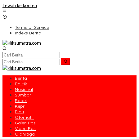
Lewati ke konten
Terms of Service
Indeks Berita
Berita
Politik
Nasional
Sumbar
Babel
Kepri
Riau
Otomatif
Galeri Pos
Video Pos
Olahraga