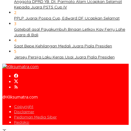
Anggota DPRD YB. Dt. Parmato Alam Ucapkan Selamat
Kepada Juara PSTS Cup IV
2
PPLP Juarai Pospa Cup, Edward DF Ucapkan Selamat
3
Gateball asal Payakumbuh Binaan Letkov Kav Ferry Lahe
Juara di Bali
4
Saat Bepe Kehilangan Medali Juara Piala Presiden
5
Jersey Persija Laku Keras Usai Juara Piala Presiden
@Kliksumatra.com
Copyright
Disclaimer
Pedoman Media Siber
Redaksi