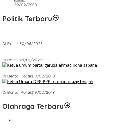
20/02/2018
Politik Terbaru
Presiden : RUU Perampasan Aset tergantung DPR
Di Politik
|
30/06/2023
Puan Maharani : Berantas Sindikat Mafia Pupuk Bersubsidi!.
Di Politik
|
28/01/2022
Ini Dia Hubungan Partai Garuda dengan Gerindra
Di Berita, Politik
|
19/02/2018
Strategi PPP Menangkan Duet Ganjar dan Gus Yasin
Di Berita, Politik
|
19/02/2018
Olahraga Terbaru
1