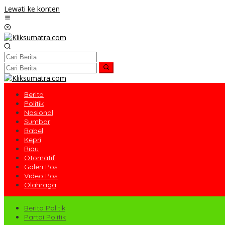
Lewati ke konten
Berita
Politik
Nasional
Sumbar
Babel
Kepri
Riau
Otomatif
Galeri Pos
Video Pos
Olahraga
Berita Politik
Partai Politik