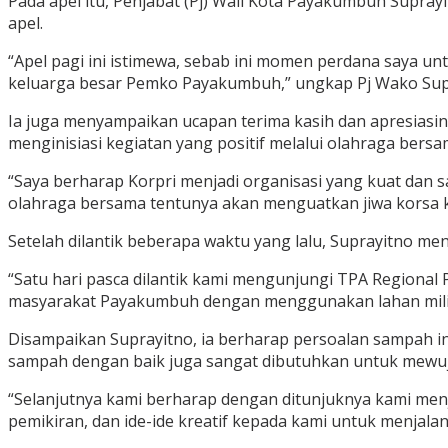
Pada apel itu, Penjabat (Pj) Wali Kota Payakumbuh Sup
apel.
“Apel pagi ini istimewa, sebab ini momen perdana saya 
keluarga besar Pemko Payakumbuh,” ungkap Pj Wako Sup
Ia juga menyampaikan ucapan terima kasih dan apresias
menginisiasi kegiatan yang positif melalui olahraga bersam
“Saya berharap Korpri menjadi organisasi yang kuat dan 
olahraga bersama tentunya akan menguatkan jiwa korsa k
Setelah dilantik beberapa waktu yang lalu, Suprayitno 
“Satu hari pasca dilantik kami mengunjungi TPA Regiona
masyarakat Payakumbuh dengan menggunakan lahan milik P
Disampaikan Suprayitno, ia berharap persoalan sampah i
sampah dengan baik juga sangat dibutuhkan untuk mewu
“Selanjutnya kami berharap dengan ditunjuknya kami men
pemikiran, dan ide-ide kreatif kepada kami untuk menjala