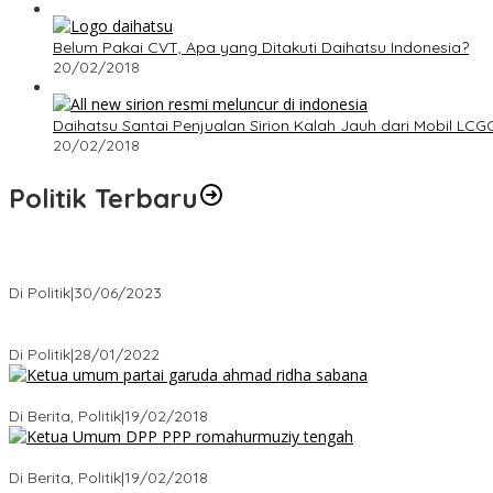
Belum Pakai CVT, Apa yang Ditakuti Daihatsu Indonesia?
20/02/2018
Daihatsu Santai Penjualan Sirion Kalah Jauh dari Mobil LCG
20/02/2018
Politik Terbaru
Presiden : RUU Perampasan Aset tergantung DPR
Di Politik
|
30/06/2023
Puan Maharani : Berantas Sindikat Mafia Pupuk Bersubsidi!.
Di Politik
|
28/01/2022
Ini Dia Hubungan Partai Garuda dengan Gerindra
Di Berita, Politik
|
19/02/2018
Strategi PPP Menangkan Duet Ganjar dan Gus Yasin
Di Berita, Politik
|
19/02/2018