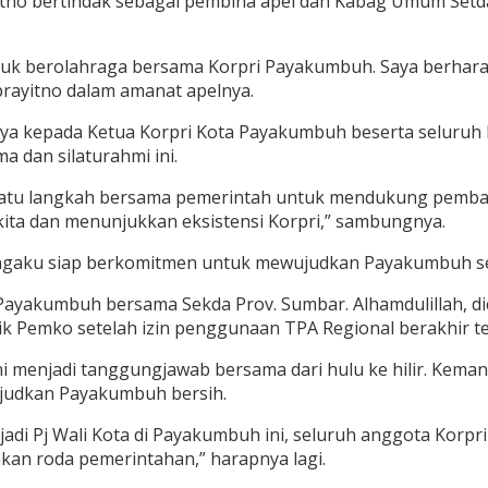
rayitno bertindak sebagai pembina apel dan Kabag Umum S
untuk berolahraga bersama Korpri Payakumbuh. Saya berha
rayitno dalam amanat apelnya.
inya kepada Ketua Korpri Kota Payakumbuh beserta seluru
a dan silaturahmi ini.
satu langkah bersama pemerintah untuk mendukung pembangu
ita dan menunjukkan eksistensi Korpri,” sambungnya.
mengaku siap berkomitmen untuk mewujudkan Payakumbuh se
l Payakumbuh bersama Sekda Prov. Sumbar. Alhamdulillah,
emko setelah izin penggunaan TPA Regional berakhir tepa
ni menjadi tanggungjawab bersama dari hulu ke hilir. Ke
judkan Payakumbuh bersih.
jadi Pj Wali Kota di Payakumbuh ini, seluruh anggota Kor
nkan roda pemerintahan,” harapnya lagi.