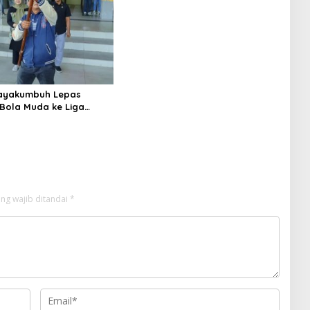
ayakumbuh Lepas
Bola Muda ke Liga
 Nasional
ng wajib ditandai
*