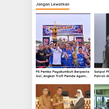
i
Jangan Lewatkan
g
a
s
i
p
o
s
PS Pemko Payakumbuh Berpesta
Satpol 
Gol, Angkat Trofi Pemda Agam
Patroli 
Cup II Usai Gilas Pemda Pasaman
Bersifat 
4-0