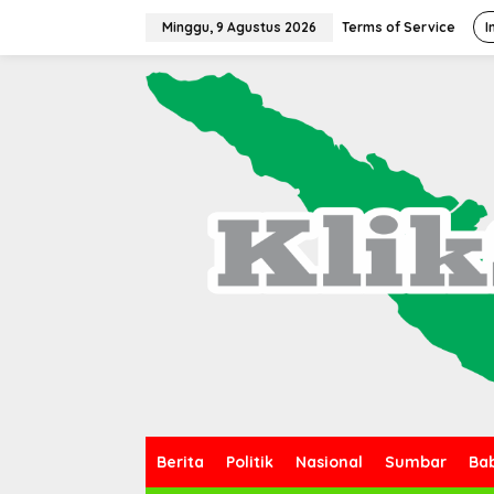
L
e
Minggu, 9 Agustus 2026
Terms of Service
I
w
a
t
i
k
e
k
o
n
t
e
n
Berita
Politik
Nasional
Sumbar
Ba