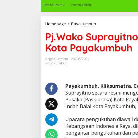
Berita Politik
Partai Politik
Homepage
/
Payakumbuh
P
j
Pj.Wako Suprayitno
.
W
Kota Payakumbuh
a
k
o
Arya Gusman
20/08/2024
S
Payakumbuh
u
p
r
a
Payakumbuh, Kliksumatra. 
y
Suprayitno secara resmi meng
i
Pusaka (Paskibraka) Kota Pay
t
Indah Balai Kota Payakumbuh, 
n
o
,
Upacara pengukuhan diawali 
K
Kebangsaan Indonesia Raya, d
u
pengantar pengukuhan dan pen
k