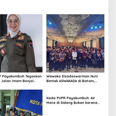
PP Payakumbuh Tegaskan
Wawako Elzadaswarman Ikuti
di Jalan Imam Bonjol
Bimtek ASWAKADA di Batam,
Persuasif
Perkuat Tata Kelola
Pemerintahan dan Sinkronisasi
Kebijakan
Kadis PUPR Payakumbuh: Air
Mata di Sidang Bukan karena
Tekanan, tetapi Perjuangan
Bangun Pasar