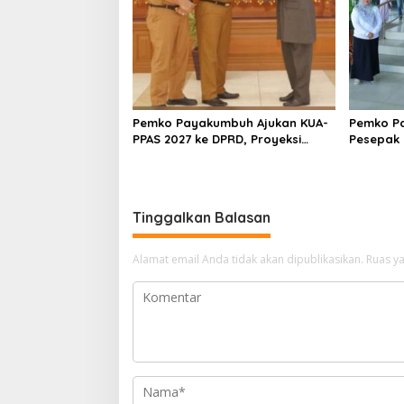
Pemko Payakumbuh Ajukan KUA-
Pemko P
PPAS 2027 ke DPRD, Proyeksi
Pesepak 
Belanja Daerah Rp821,5 Miliar
TopScore
Tinggalkan Balasan
Alamat email Anda tidak akan dipublikasikan.
Ruas ya