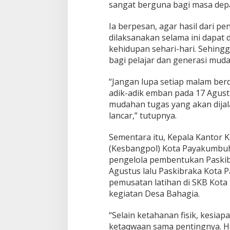
sangat berguna bagi masa depa
m
b
u
Ia berpesan, agar hasil dari pe
h
dilaksanakan selama ini dapat d
kehidupan sehari-hari. Sehingg
bagi pelajar dan generasi muda
“Jangan lupa setiap malam berd
adik-adik emban pada 17 Agust
mudahan tugas yang akan dijal
lancar,” tutupnya.
Sementara itu, Kepala Kantor K
(Kesbangpol) Kota Payakumbuh
pengelola pembentukan Paskib
Agustus lalu Paskibraka Kota 
pemusatan latihan di SKB Ko
kegiatan Desa Bahagia.
“Selain ketahanan fisik, kesiap
ketaqwaan sama pentingnya. Ha