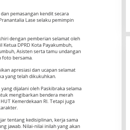
 dan pemasangan kendit secara
Pranantalia Lase selaku pemimpin
Presiden : RUU Perampasan Aset
tergantung DPR
khiri dengan pemberian selamat oleh
Di Politik
|
30/06/2023
kil Ketua DPRD Kota Payakumbuh,
umbuh, Asisten serta tamu undangan
n foto bersama.
kan apresiasi dan ucapan selamat
a yang telah dikukuhkan.
yang dijalani oleh Paskibraka selama
untuk mengibarkan bendera merah
 HUT Kemerdekaan RI. Tetapi juga
arakter.
jar tentang kedisiplinan, kerja sama
g jawab. Nilai-nilai inilah yang akan