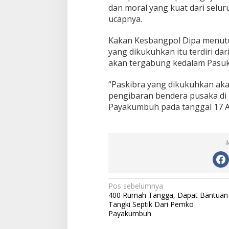
dan moral yang kuat dari selu
ucapnya.
Kakan Kesbangpol Dipa menutu
yang dikukuhkan itu terdiri dar
akan tergabung kedalam Pasu
“Paskibra yang dikukuhkan ak
pengibaran bendera pusaka di 
Payakumbuh pada tanggal 17 A
I
N
Pos sebelumnya
400 Rumah Tangga, Dapat Bantuan
a
Tangki Septik Dari Pemko
v
Payakumbuh