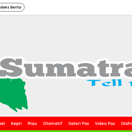
ndeks Berita
bel
Kepri
Riau
Otomatif
Galeri Pos
Video Pos
Olah