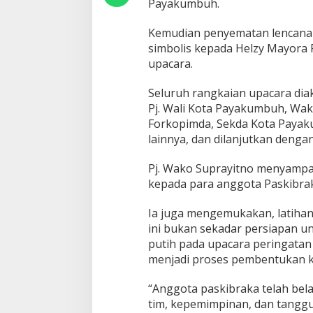
Payakumbuh.
u
h
k
Kemudian penyematan lencana
a
simbolis kepada Helzy Mayora 
n
upacara.
P
a
Seluruh rangkaian upacara dia
s
k
Pj. Wali Kota Payakumbuh, Wa
i
Forkopimda, Sekda Kota Payak
b
lainnya, dan dilanjutkan denga
r
a
Pj. Wako Suprayitno menyampai
k
a
kepada para anggota Paskibrak
K
o
Ia juga mengemukakan, latihan 
t
ini bukan sekadar persiapan 
a
putih pada upacara peringatan
P
a
menjadi proses pembentukan k
y
a
“Anggota paskibraka telah bela
k
tim, kepemimpinan, dan tanggun
u