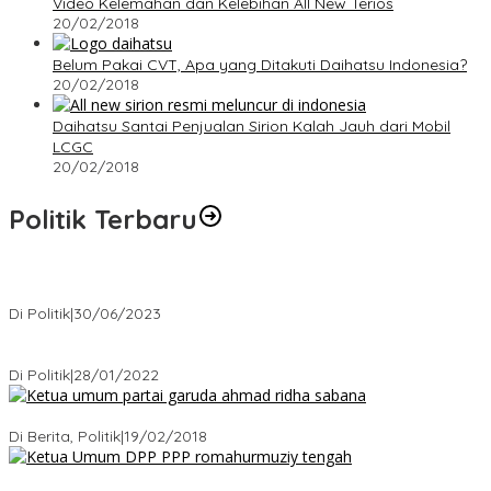
Video Kelemahan dan Kelebihan All New Terios
20/02/2018
Belum Pakai CVT, Apa yang Ditakuti Daihatsu Indonesia?
20/02/2018
Daihatsu Santai Penjualan Sirion Kalah Jauh dari Mobil
LCGC
20/02/2018
Politik Terbaru
Presiden : RUU Perampasan Aset tergantung DPR
Di Politik
|
30/06/2023
Puan Maharani : Berantas Sindikat Mafia Pupuk Bersubsidi!.
Di Politik
|
28/01/2022
Ini Dia Hubungan Partai Garuda dengan Gerindra
Di Berita, Politik
|
19/02/2018
Strategi PPP Menangkan Duet Ganjar dan Gus Yasin