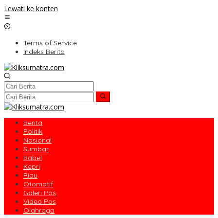
Lewati ke konten
Terms of Service
Indeks Berita
Berita
Politik
Nasional
Sumbar
Babel
Kepri
Riau
Otomatif
Galeri Pos
Video Pos
Olahraga