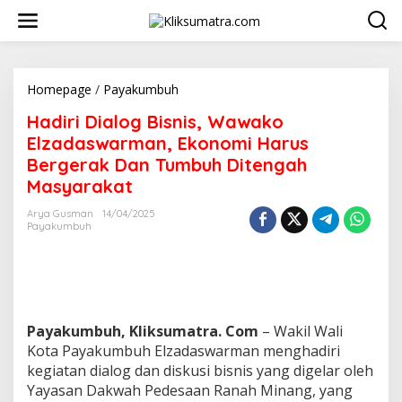
L
e
w
a
t
i
Homepage
/
Payakumbuh
H
k
a
Hadiri Dialog Bisnis, Wawako
e
d
k
i
Elzadaswarman, Ekonomi Harus
o
r
Bergerak Dan Tumbuh Ditengah
n
i
Masyarakat
t
D
e
i
Arya Gusman
14/04/2025
n
a
Payakumbuh
l
o
g
B
i
s
Payakumbuh, Kliksumatra. Com
– Wakil Wali
n
i
Kota Payakumbuh Elzadaswarman menghadiri
s
kegiatan dialog dan diskusi bisnis yang digelar oleh
,
Yayasan Dakwah Pedesaan Ranah Minang, yang
W