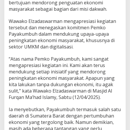
bertujuan mendorong penguatan ekonomi
a
masyarakat sebagai bagian dari misi dakwah.
w
a
k
Wawako Elzadaswarman mengapresiasi kegiatan
o
tersebut dan menegaskan komitmen Pemko
E
Payakumbuh dalam mendukung upaya-upaya
l
peningkatan ekonomi masyarakat, khususnya di
z
a
sektor UMKM dan digitalisasi.
d
a
“Atas nama Pemko Payakumbuh, kami sangat
s
mengapresiasi kegiatan ini. Kami akan terus
w
mendukung setiap inisiatif yang mendorong
a
r
peningkatan ekonomi masyarakat. Apapun yang
m
kita lakukan tanpa dukungan ekonomi, itu agak
a
sulit,” kata Wawako Elzadaswarman di Masjid Al
n
Furqan Ma’had Islamy, Sabtu (12/04/2025).
,
E
k
Ia menyebutkan, Payakumbuh termasuk salah satu
o
daerah di Sumatera Barat dengan pertumbuhan
n
ekonomi yang tergolong baik. Namun demikian,
o
masih ada beberapa tantangan yang perlu
m