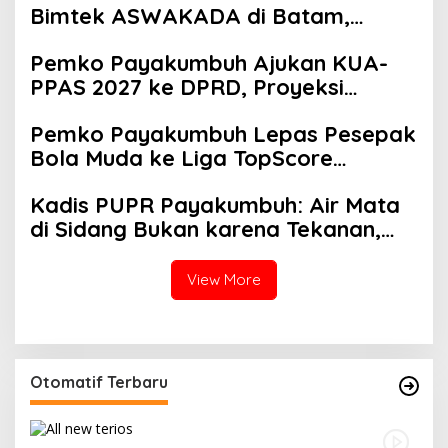
Bimtek ASWAKADA di Batam,
Perkuat Tata Kelola Pemerintahan
Pemko Payakumbuh Ajukan KUA-
dan Sinkronisasi Kebijakan
PPAS 2027 ke DPRD, Proyeksi
Belanja Daerah Rp821,5 Miliar
Pemko Payakumbuh Lepas Pesepak
Bola Muda ke Liga TopScore
Nasional
Kadis PUPR Payakumbuh: Air Mata
di Sidang Bukan karena Tekanan,
tetapi Perjuangan Bangun Pasar
View More
Otomatif Terbaru