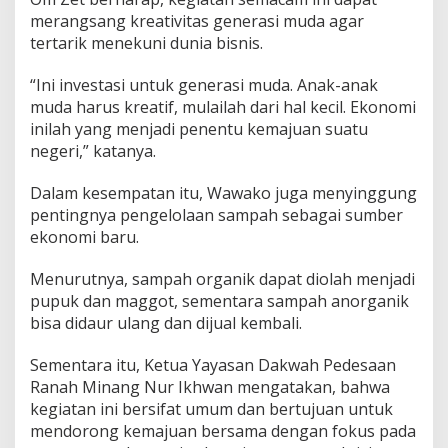
t
merangsang kreativitas generasi muda agar
e
tertarik menekuni dunia bisnis.
n
g
“Ini investasi untuk generasi muda. Anak-anak
a
muda harus kreatif, mulailah dari hal kecil. Ekonomi
h
M
inilah yang menjadi penentu kemajuan suatu
a
negeri,” katanya.
s
y
Dalam kesempatan itu, Wawako juga menyinggung
a
pentingnya pengelolaan sampah sebagai sumber
r
a
ekonomi baru.
k
a
Menurutnya, sampah organik dapat diolah menjadi
t
pupuk dan maggot, sementara sampah anorganik
bisa didaur ulang dan dijual kembali.
Sementara itu, Ketua Yayasan Dakwah Pedesaan
Ranah Minang Nur Ikhwan mengatakan, bahwa
kegiatan ini bersifat umum dan bertujuan untuk
mendorong kemajuan bersama dengan fokus pada