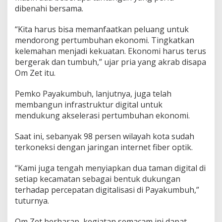
i
dibenahi bersama.
H
a
“Kita harus bisa memanfaatkan peluang untuk
r
mendorong pertumbuhan ekonomi. Tingkatkan
u
kelemahan menjadi kekuatan. Ekonomi harus terus
s
B
bergerak dan tumbuh,” ujar pria yang akrab disapa
e
Om Zet itu.
r
g
Pemko Payakumbuh, lanjutnya, juga telah
e
membangun infrastruktur digital untuk
r
a
mendukung akselerasi pertumbuhan ekonomi.
k
D
Saat ini, sebanyak 98 persen wilayah kota sudah
a
terkoneksi dengan jaringan internet fiber optik.
n
T
“Kami juga tengah menyiapkan dua taman digital di
u
m
setiap kecamatan sebagai bentuk dukungan
b
terhadap percepatan digitalisasi di Payakumbuh,”
u
tuturnya.
h
D
Om Zet berharap, kegiatan semacam ini dapat
i