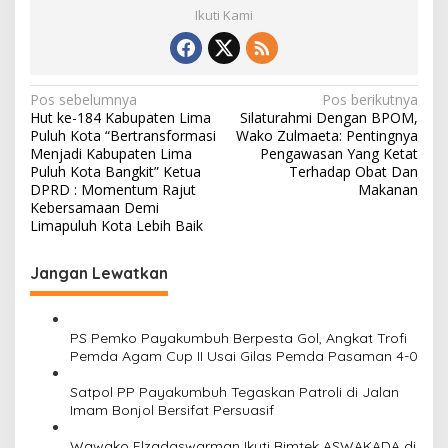
Ikuti Kami
N
Pos sebelumnya
Pos berikutnya
Hut ke-184 Kabupaten Lima
Silaturahmi Dengan BPOM,
a
Puluh Kota “Bertransformasi
Wako Zulmaeta: Pentingnya
v
Menjadi Kabupaten Lima
Pengawasan Yang Ketat
Puluh Kota Bangkit” Ketua
Terhadap Obat Dan
i
DPRD : Momentum Rajut
Makanan
Kebersamaan Demi
g
Limapuluh Kota Lebih Baik
a
s
Jangan Lewatkan
i
p
PS Pemko Payakumbuh Berpesta Gol, Angkat Trofi
o
Pemda Agam Cup II Usai Gilas Pemda Pasaman 4-0
s
Satpol PP Payakumbuh Tegaskan Patroli di Jalan
Imam Bonjol Bersifat Persuasif
Wawako Elzadaswarman Ikuti Bimtek ASWAKADA di