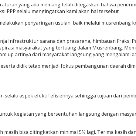
eraturan yang ada memang telah ditegaskan bahwa penerima 
si PPP selalu mengingatkan kami akan hal tersebut.
 melakukan penyaringan usulan, baik melalui musrenbang k
ja Infrastruktur sarana dan prasarana, himbauan Fraksi 
irasi masyarakat yang tertuang dalam Musrenbang. Memang
om up artinya dari masyarakat langsung yang mengalami da
 peserta didik tetap menjadi fokus pembangunan daerah di
an selalu aspek efektif efisiennya sehingga tujuan dari pe
n untuk kegiatan yang bersentuhan langsung dengan masya
asih bisa ditingkatkan minimal 5% lagi. Terima kasih dan u