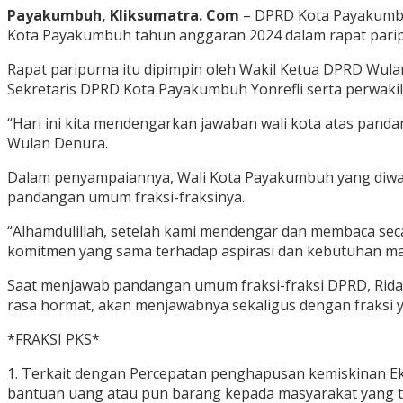
Payakumbuh, Kliksumatra. Com
– DPRD Kota Payakumbu
Kota Payakumbuh tahun anggaran 2024 dalam rapat parip
Rapat paripurna itu dipimpin oleh Wakil Ketua DPRD Wulan 
Sekretaris DPRD Kota Payakumbuh Yonrefli serta perwak
“Hari ini kita mendengarkan jawaban wali kota atas pan
Wulan Denura.
Dalam penyampaiannya, Wali Kota Payakumbuh yang diwa
pandangan umum fraksi-fraksinya.
“Alhamdulillah, setelah kami mendengar dan membaca se
komitmen yang sama terhadap aspirasi dan kebutuhan ma
Saat menjawab pandangan umum fraksi-fraksi DPRD, Rida
rasa hormat, akan menjawabnya sekaligus dengan fraksi y
*FRAKSI PKS*
1. Terkait dengan Percepatan penghapusan kemiskinan Ek
bantuan uang atau pun barang kepada masyarakat yang ter