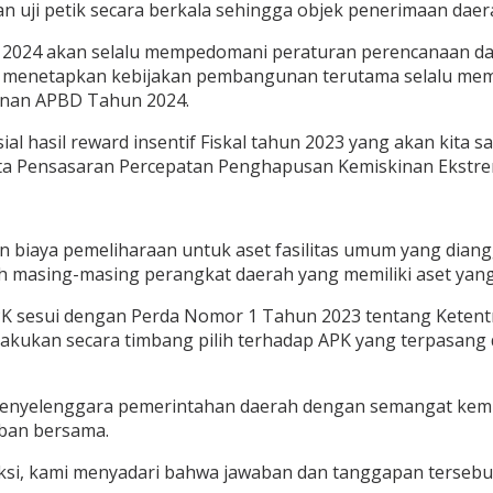
uji petik secara berkala sehingga objek penerimaan daerah
 2024 akan selalu mempedomani peraturan perencanaan da
m menetapkan kebijakan pembangunan terutama selalu mem
nan APBD Tahun 2024.
l hasil reward insentif Fiskal tahun 2023 yang akan kita 
ata Pensasaran Percepatan Penghapusan Kemiskinan Ekstre
biaya pemeliharaan untuk aset fasilitas umum yang diang
h masing-masing perangkat daerah yang memiliki aset yan
APK sesui dengan Perda Nomor 1 Tahun 2023 tentang Kete
lakukan secara timbang pilih terhadap APK yang terpasang d
yelenggara pemerintahan daerah dengan semangat kemitraa
ban bersama.
aksi, kami menyadari bahwa jawaban dan tanggapan ters