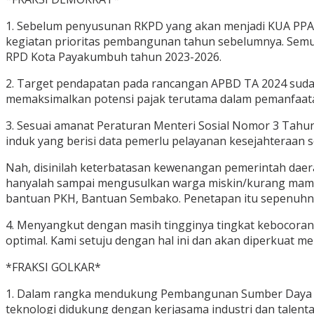
1. Sebelum penyusunan RKPD yang akan menjadi KUA PPAS 
kegiatan prioritas pembangunan tahun sebelumnya. Semua
RPD Kota Payakumbuh tahun 2023-2026.
2. Target pendapatan pada rancangan APBD TA 2024 sudah
memaksimalkan potensi pajak terutama dalam pemanfaata
3. Sesuai amanat Peraturan Menteri Sosial Nomor 3 Tahu
induk yang berisi data pemerlu pelayanan kesejahteraan s
Nah, disinilah keterbatasan kewenangan pemerintah daer
hanyalah sampai mengusulkan warga miskin/kurang mamp
bantuan PKH, Bantuan Sembako. Penetapan itu sepenuhn
4. Menyangkut dengan masih tingginya tingkat kebocoran
optimal. Kami setuju dengan hal ini dan akan diperkuat m
*FRAKSI GOLKAR*
1. Dalam rangka mendukung Pembangunan Sumber Daya Ma
teknologi didukung dengan kerjasama industri dan talenta