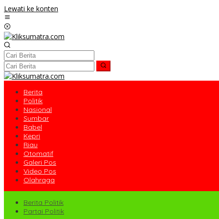
Lewati ke konten
Berita
Politik
Nasional
Sumbar
Babel
Kepri
Riau
Otomatif
Galeri Pos
Video Pos
Olahraga
Berita Politik
Partai Politik