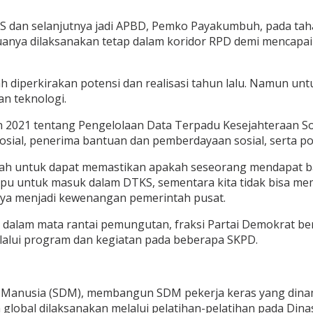
dan selanjutnya jadi APBD, Pemko Payakumbuh, pada tahap 
nya dilaksanakan tetap dalam koridor RPD demi mencapai t
 diperkirakan potensi dan realisasi tahun lalu. Namun un
n teknologi.
n 2021 tentang Pengelolaan Data Terpadu Kesejahteraan S
osial, penerima bantuan dan pemberdayaan sosial, serta po
ah untuk dapat memastikan apakah seseorang mendapat ban
u untuk masuk dalam DTKS, sementara kita tidak bisa me
ya menjadi kewenangan pemerintah pusat.
 dalam mata rantai pemungutan, fraksi Partai Demokrat be
elalui program dan kegiatan pada beberapa SKPD.
nusia (SDM), membangun SDM pekerja keras yang dinamis
 global dilaksanakan melalui pelatihan-pelatihan pada Dina