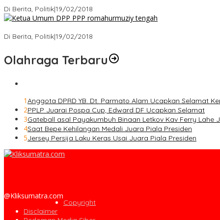
Ini Dia Hubungan Partai Garuda dengan Gerindra
Di Berita, Politik
|
19/02/2018
Strategi PPP Menangkan Duet Ganjar dan Gus Yasin
Di Berita, Politik
|
19/02/2018
Olahraga Terbaru
1
Anggota DPRD YB. Dt. Parmato Alam Ucapkan Selamat Ke
2
PPLP Juarai Pospa Cup, Edward DF Ucapkan Selamat
3
Gateball asal Payakumbuh Binaan Letkov Kav Ferry Lahe Ju
4
Saat Bepe Kehilangan Medali Juara Piala Presiden
5
Jersey Persija Laku Keras Usai Juara Piala Presiden
@Kliksumatra.com
Copyright
Disclaimer