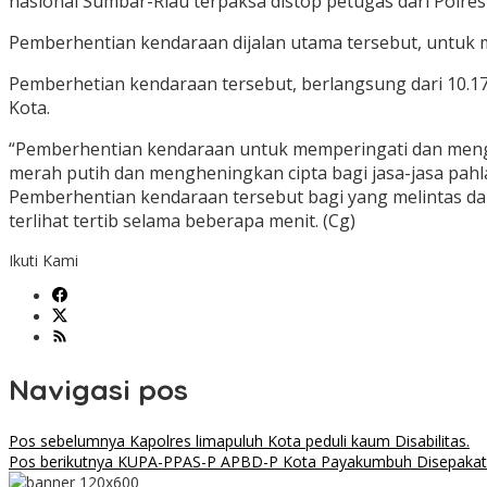
nasional Sumbar-Riau terpaksa distop petugas dari Polres
Pemberhentian kendaraan dijalan utama tersebut, untuk 
Pemberhetian kendaraan tersebut, berlangsung dari 10.1
Kota.
“Pemberhentian kendaraan untuk memperingati dan meng
merah putih dan mengheningkan cipta bagi jasa-jasa pah
Pemberhentian kendaraan tersebut bagi yang melintas dari
terlihat tertib selama beberapa menit. (Cg)
Ikuti Kami
Navigasi pos
Pos sebelumnya
Kapolres limapuluh Kota peduli kaum Disabilitas.
Pos berikutnya
KUPA-PPAS-P APBD-P Kota Payakumbuh Disepakat