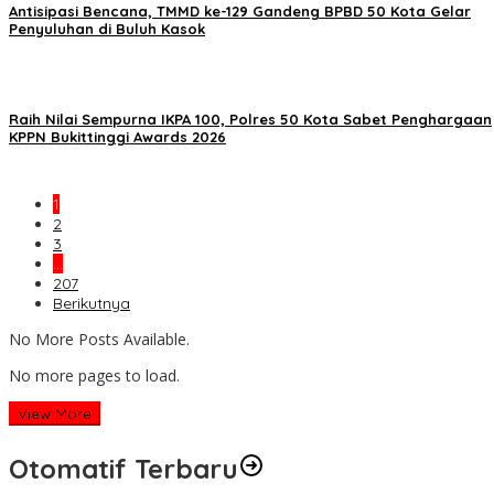
Antisipasi Bencana, TMMD ke-129 Gandeng BPBD 50 Kota Gelar
Penyuluhan di Buluh Kasok
Raih Nilai Sempurna IKPA 100, Polres 50 Kota Sabet Penghargaan
KPPN Bukittinggi Awards 2026
1
2
3
…
207
Berikutnya
No More Posts Available.
No more pages to load.
View More
Otomatif Terbaru