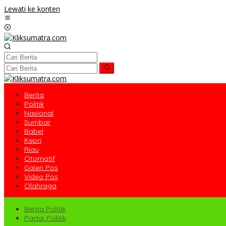
Lewati ke konten
Berita
Politik
Nasional
Sumbar
Babel
Kepri
Riau
Otomatif
Galeri Pos
Video Pos
Olahraga
Berita Politik
Partai Politik