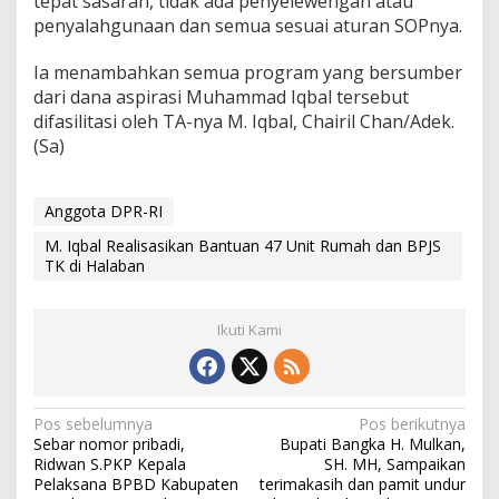
tepat sasaran, tidak ada penyelewengan atau
penyalahgunaan dan semua sesuai aturan SOPnya.
Ia menambahkan semua program yang bersumber
dari dana aspirasi Muhammad Iqbal tersebut
difasilitasi oleh TA-nya M. Iqbal, Chairil Chan/Adek.
(Sa)
Anggota DPR-RI
M. Iqbal Realisasikan Bantuan 47 Unit Rumah dan BPJS
TK di Halaban
Ikuti Kami
N
Pos sebelumnya
Pos berikutnya
Sebar nomor pribadi,
Bupati Bangka H. Mulkan,
a
Ridwan S.PKP Kepala
SH. MH, Sampaikan
v
Pelaksana BPBD Kabupaten
terimakasih dan pamit undur