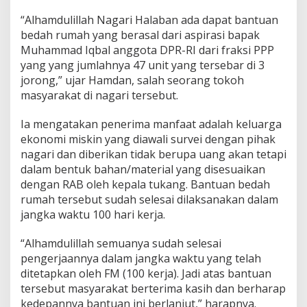
l
“Alhamdulillah Nagari Halaban ada dapat bantuan
R
e
bedah rumah yang berasal dari aspirasi bapak
a
Muhammad Iqbal anggota DPR-RI dari fraksi PPP
l
yang yang jumlahnya 47 unit yang tersebar di 3
i
jorong,” ujar Hamdan, salah seorang tokoh
s
masyarakat di nagari tersebut.
a
s
i
Ia mengatakan penerima manfaat adalah keluarga
k
ekonomi miskin yang diawali survei dengan pihak
a
nagari dan diberikan tidak berupa uang akan tetapi
n
dalam bentuk bahan/material yang disesuaikan
B
a
dengan RAB oleh kepala tukang. Bantuan bedah
n
rumah tersebut sudah selesai dilaksanakan dalam
t
jangka waktu 100 hari kerja.
u
a
“Alhamdulillah semuanya sudah selesai
n
4
pengerjaannya dalam jangka waktu yang telah
7
ditetapkan oleh FM (100 kerja). Jadi atas bantuan
U
tersebut masyarakat berterima kasih dan berharap
n
kedepannya bantuan ini berlanjut,” harapnya.
i