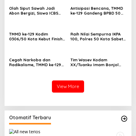
Olah Siput Sawah Jadi
Antisipasi Bencana, TMMD
Abon Bergizi, Siswa ICBS
ke-129 Gandeng BPBD 50
Payakumbuh Siap
Kota Gelar Penyuluhan di
Harumkan Nama Daerah di
Buluh Kasok
FIKSI
TMMD ke-129 Kodim
Raih Nilai Sempurna IKPA
0306/50 Kota Kebut Finish:
100, Polres 50 Kota Sabet
14 Penyuluhan Tuntas,
Penghargaan KPPN
Sasaran Fisik Tembus 86%
Bukittinggi Awards 2026
Cegah Narkoba dan
Tim Wasev Kodam
Radikalisme, TMMD ke-129
XX/Tuanku Imam Bonjol
Gandeng Kesbangpol 50
Evaluasi TMMD ke-129,
Kota Gelar Penyuluhan di
Progres Buluh Kasok Dinilai
Sarilamak
Sesuai Target
View More
Otomatif Terbaru