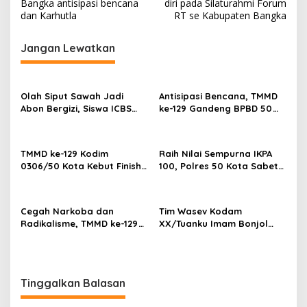
Bangka antisipasi bencana
diri pada Silaturahmi Forum
i
dan Karhutla
RT se Kabupaten Bangka
g
Jangan Lewatkan
a
s
i
Olah Siput Sawah Jadi
Antisipasi Bencana, TMMD
p
Abon Bergizi, Siswa ICBS
ke-129 Gandeng BPBD 50
Payakumbuh Siap
Kota Gelar Penyuluhan di
o
Harumkan Nama Daerah di
Buluh Kasok
s
FIKSI
TMMD ke-129 Kodim
Raih Nilai Sempurna IKPA
0306/50 Kota Kebut Finish:
100, Polres 50 Kota Sabet
14 Penyuluhan Tuntas,
Penghargaan KPPN
Sasaran Fisik Tembus 86%
Bukittinggi Awards 2026
Cegah Narkoba dan
Tim Wasev Kodam
Radikalisme, TMMD ke-129
XX/Tuanku Imam Bonjol
Gandeng Kesbangpol 50
Evaluasi TMMD ke-129,
Kota Gelar Penyuluhan di
Progres Buluh Kasok Dinilai
Sarilamak
Sesuai Target
Tinggalkan Balasan