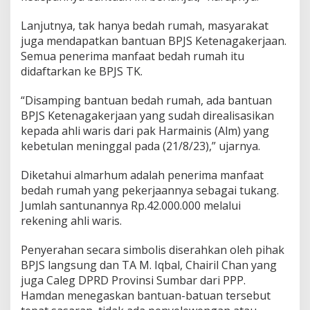
t
R
Lanjutnya, tak hanya bedah rumah, masyarakat
u
juga mendapatkan bantuan BPJS Ketenagakerjaan.
m
Semua penerima manfaat bedah rumah itu
a
didaftarkan ke BPJS TK.
h
d
a
“Disamping bantuan bedah rumah, ada bantuan
n
BPJS Ketenagakerjaan yang sudah direalisasikan
B
kepada ahli waris dari pak Harmainis (Alm) yang
P
kebetulan meninggal pada (21/8/23),” ujarnya.
J
S
T
Diketahui almarhum adalah penerima manfaat
K
bedah rumah yang pekerjaannya sebagai tukang.
d
Jumlah santunannya Rp.42.000.000 melalui
i
rekening ahli waris.
H
a
l
Penyerahan secara simbolis diserahkan oleh pihak
a
BPJS langsung dan TA M. Iqbal, Chairil Chan yang
b
juga Caleg DPRD Provinsi Sumbar dari PPP.
a
Hamdan menegaskan bantuan-batuan tersebut
n