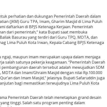
entuk perhatian dan dukungan Pemerintah Daerah dalam
ian (JKM) Guru TPA, Imam, Gharim Masjid di Lima Puluh
kami daftarkan di BPJS Ketenaga Kerjaan. Pemerintah
an dari pemerintah,” kata Bupati saat membuka
aliak Basurau yang terdiri dari Guru TPQ, MDTA, dan
enag Lima Puluh Kota Irwan, Kepala Cabang BPJS Ketenaga
guru ngaji, maupun imam merupakan upaya dalam menjaga
rja salah satunya pekerja keagamaan. “Pemerintah Daerah
isi pembangunan daerah tersebut adalah mewujudkan SDM
Q, MDTA dan Imam/Ghraim Masjid dengan nilai Rp.100.000
Qur’an dan Imam Masjid,” jelasnya. Bupati Safaruddin juga
anjutan bagi memastikan terwujudnya Lima Puluh Kota
ama Pemerintah Daerah telah menetapkan grand desain
ang tinggi. Salah satu program penting dalam