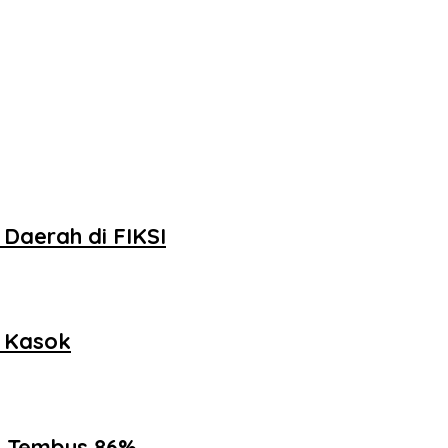
Daerah di FIKSI
h Kasok
ik Tembus 86%