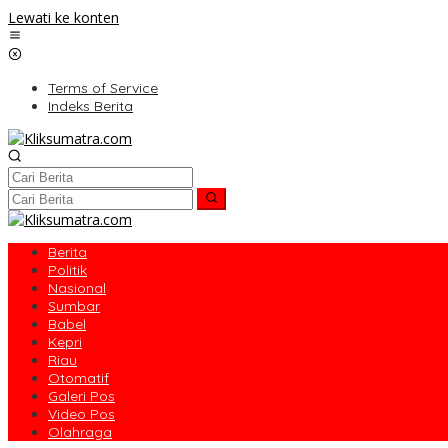
Lewati ke konten
Terms of Service
Indeks Berita
Berita
Politik
Nasional
Sumbar
Babel
Kepri
Riau
Otomatif
Galeri Pos
Video Pos
Olahraga