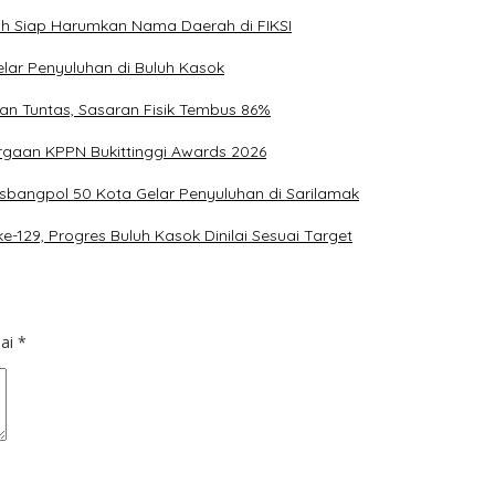
uh Siap Harumkan Nama Daerah di FIKSI
lar Penyuluhan di Buluh Kasok
an Tuntas, Sasaran Fisik Tembus 86%
argaan KPPN Bukittinggi Awards 2026
bangpol 50 Kota Gelar Penyuluhan di Sarilamak
29, Progres Buluh Kasok Dinilai Sesuai Target
dai
*