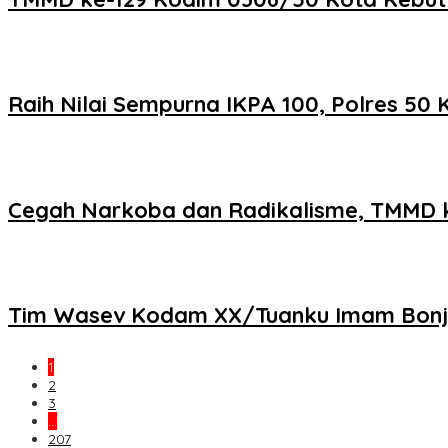
Raih Nilai Sempurna IKPA 100, Polres 5
Cegah Narkoba dan Radikalisme, TMMD k
Tim Wasev Kodam XX/Tuanku Imam Bonjol 
1
2
3
…
207