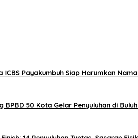
swa ICBS Payakumbuh Siap Harumkan Nama 
g BPBD 50 Kota Gelar Penyuluhan di Bulu
nish: 14 Penyuluhan Tuntas, Sasaran Fis