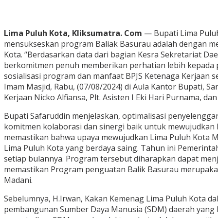
Lima Puluh Kota, Kliksumatra. Com
— Bupati Lima Pulu
mensukseskan program Baliak Basurau adalah dengan memb
Kota. “Berdasarkan data dari bagian Kesra Sekretariat Dae
berkomitmen penuh memberikan perhatian lebih kepada p
sosialisasi program dan manfaat BPJS Ketenaga Kerjaan s
Imam Masjid, Rabu, (07/08/2024) di Aula Kantor Bupati, 
Kerjaan Nicko Alfiansa, Plt. Asisten I Eki Hari Purnama, dan
Bupati Safaruddin menjelaskan, optimalisasi penyelengg
komitmen kolaborasi dan sinergi baik untuk mewujudkan k
memastikan bahwa upaya mewujudkan Lima Puluh Kota Ma
Lima Puluh Kota yang berdaya saing. Tahun ini Pemerint
setiap bulannya. Program tersebut diharapkan dapat menja
memastikan Program penguatan Balik Basurau merupakan 
Madani.
Sebelumnya, H.Irwan, Kakan Kemenag Lima Puluh Kota 
pembangunan Sumber Daya Manusia (SDM) daerah yang hand