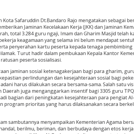
h Kota Safaruddin Dt.Bandaro Rajo mengatakan sebagai b
erikan Jaminan Kecelakaan Kerja (JKK) dan Jaminan Kemat
rah, total 3.284 guru ngaji, Imam dan Gharim Masjid telah 
ekerja keagamaan yang selama ini belum mendapat sentuh
erta penyerahan kartu peserta kepada tenaga pembimbing B
Sarilamak. Turut hadir dalam pembukaan Kepala Kantor Kem
 ratusan peserta sosialisasi.
araan jaminan sosial ketenagakerjaan bagi para gharim, 
epastian perlindungan dan kesejahteraan sosial bagi peke
dani harus dilakukan secara bersama-sama. Salah satu v
ah Daerah juga menganggarkan insentif bagi 3305 guru TP
di bagian dari peningkatan kesejahteraan para pengiat Al-
program prioritas yang harus dilaksanakan secara berkel
dalam sambutannya menyampaikan Kementerian Agama bers
al, berilmu, beriman, dan berbudaya dengan etos kerja y