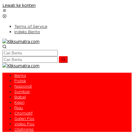
Lewati ke konten
Terms of Service
Indeks Berita
Berita
Politik
Nasional
Sumbar
Babel
Kepri
Riau
Otomatif
Galeri Pos
Video Pos
Olahraga