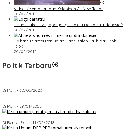
Video Kelemahan dan Kelebihan All New Terios
20/02/2018
Belum Pakai CVT, Apa yang Ditakuti Daihatsu Indonesia?
20/02/2018
Daihatsu Santai Penjualan Sirion Kalah Jauh dari Mobil
LCGC
20/02/2018
Politik Terbaru
Presiden : RUU Perampasan Aset tergantung DPR
Di Politik
|
30/06/2023
Puan Maharani : Berantas Sindikat Mafia Pupuk Bersubsidi!.
Di Politik
|
28/01/2022
Ini Dia Hubungan Partai Garuda dengan Gerindra
Di Berita, Politik
|
19/02/2018