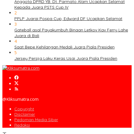
Anggota DPRD YB. Dt. Parmato Alam Ucapkan Selamat
Kepada Juara PSTS Cup IV
2
PPLP Juarai Pospa Cup, Edward DF Ucapkan Selamat
3
Gateball asal Payakumbuh Binaan Letkov Kav Ferry Lahe
Juara di Bali
4
Saat Bepe Kehilangan Medali Juara Piala Presiden
5
Jersey Persija Laku Keras Usai Juara Piala Presiden
@Kliksumatra.com
Copyright
Disclaimer
Pedoman Media Siber
Redaksi