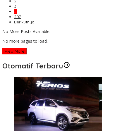
2
3
…
207
Berikutnya
No More Posts Available.
No more pages to load.
View More
Otomatif Terbaru