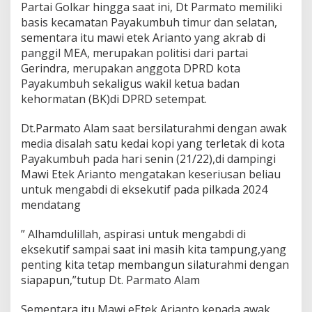
Partai Golkar hingga saat ini, Dt Parmato memiliki
y
basis kecamatan Payakumbuh timur dan selatan,
a
k
sementara itu mawi etek Arianto yang akrab di
u
panggil MEA, merupakan politisi dari partai
m
Gerindra, merupakan anggota DPRD kota
b
Payakumbuh sekaligus wakil ketua badan
u
h
kehormatan (BK)di DPRD setempat.
2
0
Dt.Parmato Alam saat bersilaturahmi dengan awak
2
media disalah satu kedai kopi yang terletak di kota
4
Payakumbuh pada hari senin (21/22),di dampingi
Mawi Etek Arianto mengatakan keseriusan beliau
untuk mengabdi di eksekutif pada pilkada 2024
mendatang
” Alhamdulillah, aspirasi untuk mengabdi di
eksekutif sampai saat ini masih kita tampung,yang
penting kita tetap membangun silaturahmi dengan
siapapun,”tutup Dt. Parmato Alam
Sementara itu Mawi eEtek Arianto kepada awak