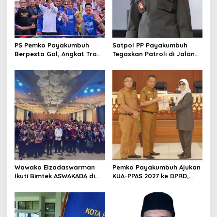
o
s
PS Pemko Payakumbuh
Satpol PP Payakumbuh
Berpesta Gol, Angkat Trofi
Tegaskan Patroli di Jalan
Pemda Agam Cup II Usai
Imam Bonjol Bersifat
Gilas Pemda Pasaman 4-0
Persuasif
Wawako Elzadaswarman
Pemko Payakumbuh Ajukan
Ikuti Bimtek ASWAKADA di
KUA-PPAS 2027 ke DPRD,
Batam, Perkuat Tata Kelola
Proyeksi Belanja Daerah
Pemerintahan dan
Rp821,5 Miliar
Sinkronisasi Kebijakan