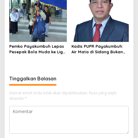
Pemko Payakumbuh Lepas
Kadis PUPR Payakumbuh:
Pesepak Bola Muda ke Liga
Air Mata di Sidang Bukan
TopScore Nasional
karena Tekanan, tetapi
Perjuangan Bangun Pasar
Tinggalkan Balasan
Alamat email Anda tidak akan dipublikasikan.
Ruas yang wajib
ditandai
*