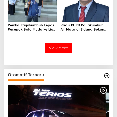
Pemko Payakumbuh Lepas
Kadis PUPR Payakumbuh:
Pesepak Bola Muda ke Liga
Air Mata di Sidang Bukan
TopScore Nasional
karena Tekanan, tetapi
Perjuangan Bangun Pasar
View More
Otomatif Terbaru