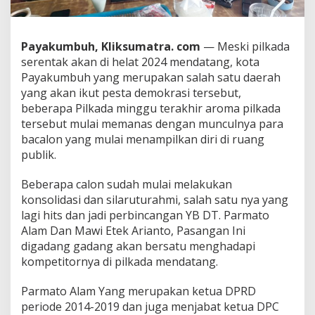
A
,
S
Payakumbuh, Kliksumatra. com
— Meski pilkada
i
a
serentak akan di helat 2024 mendatang, kota
p
Payakumbuh yang merupakan salah satu daerah
M
yang akan ikut pesta demokrasi tersebut,
a
beberapa Pilkada minggu terakhir aroma pilkada
j
u
tersebut mulai memanas dengan munculnya para
D
bacalon yang mulai menampilkan diri di ruang
i
publik.
P
i
Beberapa calon sudah mulai melakukan
l
k
konsolidasi dan silaruturahmi, salah satu nya yang
a
lagi hits dan jadi perbincangan YB DT. Parmato
d
Alam Dan Mawi Etek Arianto, Pasangan Ini
a
digadang gadang akan bersatu menghadapi
K
kompetitornya di pilkada mendatang.
o
t
a
Parmato Alam Yang merupakan ketua DPRD
P
periode 2014-2019 dan juga menjabat ketua DPC
a