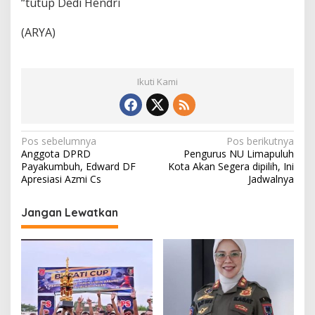
“tutup Dedi Hendri
(ARYA)
Ikuti Kami
N
Pos sebelumnya
Pos berikutnya
Anggota DPRD
Pengurus NU Limapuluh
a
Payakumbuh, Edward DF
Kota Akan Segera dipilih, Ini
v
Apresiasi Azmi Cs
Jadwalnya
i
Jangan Lewatkan
g
a
s
i
p