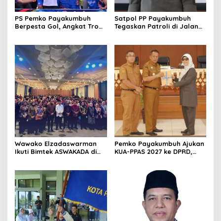
PS Pemko Payakumbuh
Satpol PP Payakumbuh
Berpesta Gol, Angkat Trofi
Tegaskan Patroli di Jalan
Pemda Agam Cup II Usai
Imam Bonjol Bersifat
Gilas Pemda Pasaman 4-0
Persuasif
Wawako Elzadaswarman
Pemko Payakumbuh Ajukan
Ikuti Bimtek ASWAKADA di
KUA-PPAS 2027 ke DPRD,
Batam, Perkuat Tata Kelola
Proyeksi Belanja Daerah
Pemerintahan dan
Rp821,5 Miliar
Sinkronisasi Kebijakan