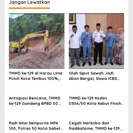
g
Jangan Lewatkan
a
s
i
p
o
s
TMMD ke-129 di Harau Lima
Olah Siput Sawah Jadi
Puluh Kota Tembus 100%,
Abon Bergizi, Siswa ICBS
Sasaran Non Fisik dan
Payakumbuh Siap
Ketahanan Pangan Tuntas
Harumkan Nama Daerah di
FIKSI
Antisipasi Bencana, TMMD
TMMD ke-129 Kodim
ke-129 Gandeng BPBD 50
0306/50 Kota Kebut Finish:
Kota Gelar Penyuluhan di
14 Penyuluhan Tuntas,
Buluh Kasok
Sasaran Fisik Tembus 86%
Raih Nilai Sempurna IKPA
Cegah Narkoba dan
100, Polres 50 Kota Sabet
Radikalisme, TMMD ke-129