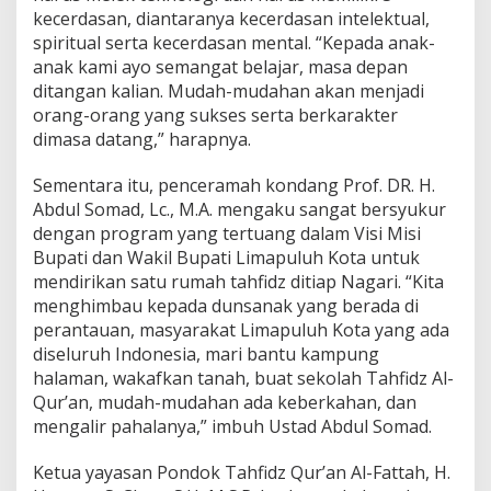
o
kecerdasan, diantaranya kecerdasan intelektual,
k
spiritual serta kecerdasan mental. “Kepada anak-
T
anak kami ayo semangat belajar, masa depan
a
ditangan kalian. Mudah-mudahan akan menjadi
h
orang-orang yang sukses serta berkarakter
f
i
dimasa datang,” harapnya.
d
z
Sementara itu, penceramah kondang Prof. DR. H.
B
Abdul Somad, Lc., M.A. mengaku sangat bersyukur
e
dengan program yang tertuang dalam Visi Misi
r
s
Bupati dan Wakil Bupati Limapuluh Kota untuk
a
mendirikan satu rumah tahfidz ditiap Nagari. “Kita
m
menghimbau kepada dunsanak yang berada di
a
perantauan, masyarakat Limapuluh Kota yang ada
U
A
diseluruh Indonesia, mari bantu kampung
S
halaman, wakafkan tanah, buat sekolah Tahfidz Al-
Qur’an, mudah-mudahan ada keberkahan, dan
mengalir pahalanya,” imbuh Ustad Abdul Somad.
Ketua yayasan Pondok Tahfidz Qur’an Al-Fattah, H.