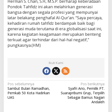
Herman S. Chan, S.H, M.S.P. berharap keberadaan
Pondok Tahfidz ini akan melahirkan generasi
bangsa dengan segala profesi yang mempunyai
latar belakang penghafal Al-Qur’an. “Saya percaya,
kehadiran rumah tahfidz berdampak baik bagi
generasi muda terutama di era globalisasi saat ini,
karena kegiatan keagamaan merupakan benteng
terkuat agar terhindar dari hal-hal negatif,”
pungkasnya.(HM)
Ikuti Kami
N
Pos sebelumnya
Pos berikutnya
Sambut Bulan Ramadhan,
Syafri Ario, Pemilik PT.
a
Pemkab 50 Kota Hadirkan
Suarapribumi Grup, Terpilih
v
UAS
Sebagai Bamus Nagari
Andaleh
i