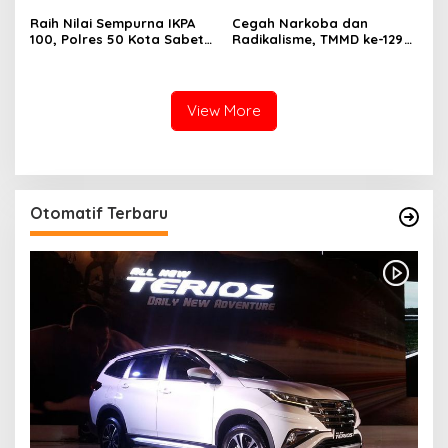
Raih Nilai Sempurna IKPA
Cegah Narkoba dan
100, Polres 50 Kota Sabet
Radikalisme, TMMD ke-129
Penghargaan KPPN
Gandeng Kesbangpol 50
Bukittinggi Awards 2026
Kota Gelar Penyuluhan di
Sarilamak
View More
Otomatif Terbaru