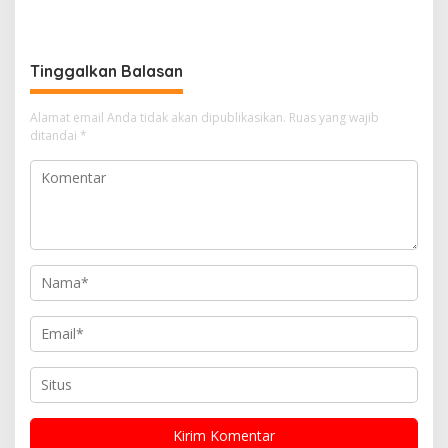
Penghargaan KPPN
Gandeng Kesbangpol 50
Bukittinggi Awards 2026
Kota Gelar Penyuluhan di
Sarilamak
Tinggalkan Balasan
Alamat email Anda tidak akan dipublikasikan.
Ruas yang wajib
ditandai
*