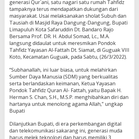
generasi Qur`ani, satu nagari satu rumah Tahfidz
a
tampaknya terus mendapatkan dukungan dari
t
i
masyarakat. Usai melaksanakan sholat Subuh dan
S
Tausiah di Masjid Raya Dangung-Dangung, Bupati
a
Limapuluh Kota Safaruddin Dt. Bandaro Rajo
f
Bersama Prof. DR. H. Abdul Somad, Lc., M.A.
a
langsung didaulat untuk meresmikan Pondok
r
u
Tahfidz Yayasan Al-Fattah Dt. Siamat, di Guguak VIII
d
Koto, Kecamatan Guguak, pada Sabtu, (26/3/2022).
d
i
“Subhanallah, ini luar biasa, untuk melahirkan
n
Sumber Daya Manusia (SDM) yang berkualitas
R
e
serta berlandaskan keimanan, Ketua Yayasan
s
Pondok Tahfidz Quran Al- Fattah, yaitu Bapak H.
m
Herman S. Chan, S.H., M.S.P. menghibahkan diri dan
i
hartanya untuk menolong agama Allah,” ungkap
k
a
Bupati
n
P
Dilanjutkan Bupati, di era perkembangan digital
o
dan telekomunikasi sakarang ini, generasi muda
n
harus melek teknologi dan harus memiliki 3
d