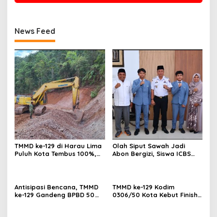
News Feed
TMMD ke-129 di Harau Lima
Olah Siput Sawah Jadi
Puluh Kota Tembus 100%,
Abon Bergizi, Siswa ICBS
Sasaran Non Fisik dan
Payakumbuh Siap
Ketahanan Pangan Tuntas
Harumkan Nama Daerah di
FIKSI
Antisipasi Bencana, TMMD
TMMD ke-129 Kodim
ke-129 Gandeng BPBD 50
0306/50 Kota Kebut Finish:
Kota Gelar Penyuluhan di
14 Penyuluhan Tuntas,
Buluh Kasok
Sasaran Fisik Tembus 86%