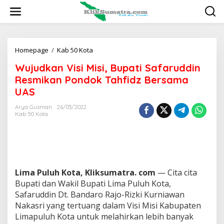
L
e
w
a
t
i
Homepage
/
Kab 50 Kota
W
k
u
Wujudkan Visi Misi, Bupati Safaruddin
e
j
k
u
Resmikan Pondok Tahfidz Bersama
o
d
UAS
n
k
t
a
Arya Gusman
26/03/2022
e
n
Kab 50 Kota
n
V
i
s
i
M
i
Lima Puluh Kota, Kliksumatra. com
— Cita cita
s
Bupati dan Wakil Bupati Lima Puluh Kota,
i
Safaruddin Dt. Bandaro Rajo-Rizki Kurniawan
,
B
Nakasri yang tertuang dalam Visi Misi Kabupaten
u
Limapuluh Kota untuk melahirkan lebih banyak
p