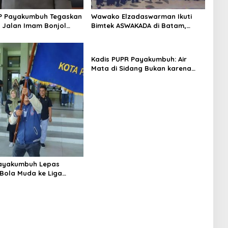
PP Payakumbuh Tegaskan
Wawako Elzadaswarman Ikuti
di Jalan Imam Bonjol
Bimtek ASWAKADA di Batam,
Persuasif
Perkuat Tata Kelola
Pemerintahan dan Sinkronisasi
Kebijakan
Kadis PUPR Payakumbuh: Air
Mata di Sidang Bukan karena
Tekanan, tetapi Perjuangan
Bangun Pasar
ayakumbuh Lepas
Bola Muda ke Liga
 Nasional