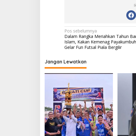
I
N
Pos sebelumnya
Dalam Rangka Meriahkan Tahun Ba
a
Islam, Kakan Kemenag Payakumbu
v
Gelar Fun Futsal Piala Bergilir
i
Jangan Lewatkan
g
a
s
i
p
o
s