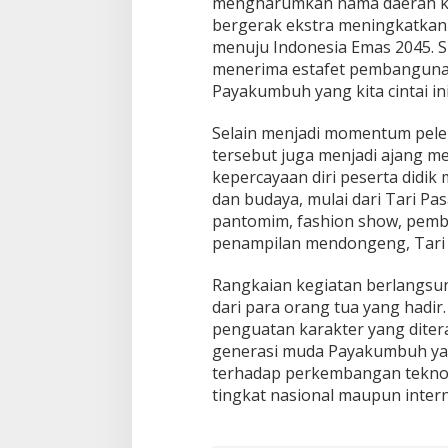
mengharumkan nama daerah kela
bergerak ekstra meningkatkan 
menuju Indonesia Emas 2045. Si
menerima estafet pembangunan
Payakumbuh yang kita cintai ini
Selain menjadi momentum pelep
tersebut juga menjadi ajang me
kepercayaan diri peserta didik
dan budaya, mulai dari Tari P
pantomim, fashion show, pemba
penampilan mendongeng, Tari 
Rangkaian kegiatan berlangsu
dari para orang tua yang hadir.
penguatan karakter yang diter
generasi muda Payakumbuh yang
terhadap perkembangan teknol
tingkat nasional maupun intern