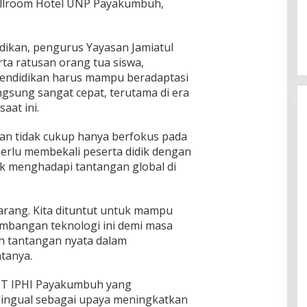
allroom Hotel UNP Payakumbuh,
idikan, pengurus Yayasan Jamiatul
erta ratusan orang tua siswa,
pendidikan harus mampu beradaptasi
sung sangat cepat, terutama di era
aat ini.
an tidak cukup hanya berfokus pada
perlu membekali peserta didik dengan
 menghadapi tantangan global di
rang. Kita dituntut untuk mampu
bangan teknologi ini demi masa
ah tantangan nyata dalam
atanya.
Presiden : RUU Perampasan Aset
 IT IPHI Payakumbuh yang
tergantung DPR
lingual sebagai upaya meningkatkan
Di Politik
|
30/06/2023