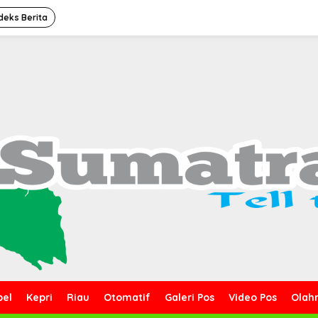
deks Berita
bel
Kepri
Riau
Otomatif
Galeri Pos
Video Pos
Olah