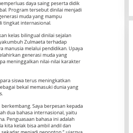
memperluas daya saing peserta didik
bal. Program tersebut dinilai menjadi
n generasi muda yang mampu
 tingkat internasional.
 kelas bilingual dinilai sejalan
ayakumbuh Zulmaeta terhadap
a manusia melalui pendidikan. Upaya
lahirkan generasi muda yang
pa meninggalkan nilai-nilai karakter
para siswa terus meningkatkan
ebagai bekal memasuki dunia yang
s.
n berkembang. Saya berpesan kepada
ah dua bahasa internasional, yaitu
na. Penguasaan bahasa ini adalah
 kita kelak bisa ambil andil dan
n sekadar menjadi penonton,” ujarnya.