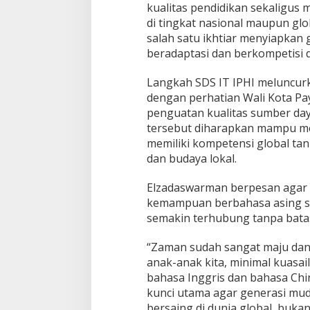
kualitas pendidikan sekaligus 
b
a
di tingkat nasional maupun glo
l
salah satu ikhtiar menyiapka
A
beradaptasi dan berkompetisi di
n
a
Langkah SDS IT IPHI meluncurkan
k
S
dengan perhatian Wali Kota P
e
penguatan kualitas sumber day
j
tersebut diharapkan mampu me
a
memiliki kompetensi global tan
k
D
dan budaya lokal.
i
n
Elzadaswarman berpesan agar 
i
kemampuan berbahasa asing s
semakin terhubung tanpa bata
“Zaman sudah sangat maju da
anak-anak kita, minimal kuasail
bahasa Inggris dan bahasa Chi
kunci utama agar generasi muda
bersaing di dunia global, buka