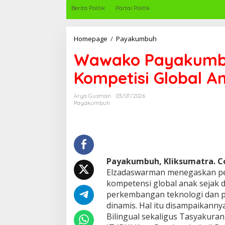
Berita Politik
Partai Politik
Homepage
/
Payakumbuh
W
a
Wawako Payakumbu
w
a
Kompetisi Global An
k
o
P
Arya Gusman
03/07/2026
a
Payakumbuh
y
a
k
u
m
b
Payakumbuh, Kliksumatra. 
u
Elzadaswarman menegaskan p
h
kompetensi global anak sejak 
T
e
perkembangan teknologi dan p
g
dinamis. Hal itu disampaikanny
a
Bilingual sekaligus Tasyakura
s