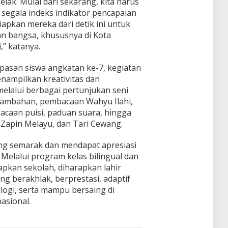
k. Mulai dari sekarang, kita harus
segala indeks indikator pencapaian
apkan mereka dari detik ini untuk
 bangsa, khususnya di Kota
,” katanya.
asan siswa angkatan ke-7, kegiatan
nampilkan kreativitas dan
 melalui berbagai pertunjukan seni
asambahan, pembacaan Wahyu Ilahi,
caan puisi, paduan suara, hingga
Zapin Melayu, dan Tari Cewang.
ng semarak dan mendapat apresiasi
 Melalui program kelas bilingual dan
apkan sekolah, diharapkan lahir
 berakhlak, berprestasi, adaptif
ogi, serta mampu bersaing di
asional.