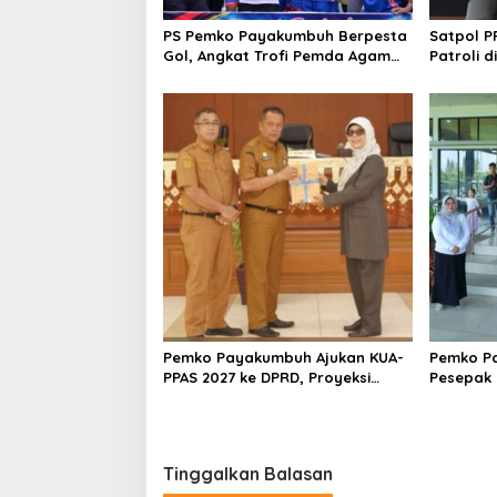
PS Pemko Payakumbuh Berpesta
Satpol 
Gol, Angkat Trofi Pemda Agam
Patroli 
Cup II Usai Gilas Pemda Pasaman
Bersifat 
4-0
Pemko Payakumbuh Ajukan KUA-
Pemko P
PPAS 2027 ke DPRD, Proyeksi
Pesepak 
Belanja Daerah Rp821,5 Miliar
TopScore
Tinggalkan Balasan