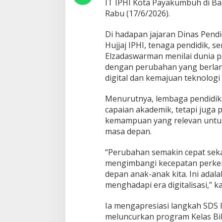
IT IPHI Kota Payakumbuh di B
k
Rabu (17/6/2026).
a
n
P
Di hadapan jajaran Dinas Pend
e
Hujjaj IPHI, tenaga pendidik, s
n
Elzadaswarman menilai dunia 
t
dengan perubahan yang berlang
i
n
digital dan kemajuan teknologi s
g
n
Menurutnya, lembaga pendidik
y
capaian akademik, tetapi juga 
a
kemampuan yang relevan untuk
K
o
masa depan.
m
p
“Perubahan semakin cepat seka
e
mengimbangi kecepatan perkem
t
depan anak-anak kita. Ini adal
i
s
menghadapi era digitalisasi,” k
i
G
Ia mengapresiasi langkah SDS
l
meluncurkan program Kelas Bi
o