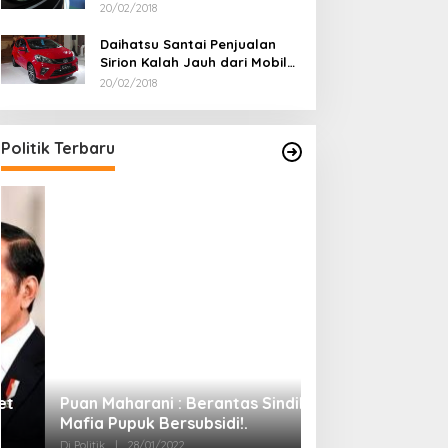
20/02/2018
Daihatsu Santai Penjualan
Sirion Kalah Jauh dari Mobil
LCGC
20/02/2018
Politik Terbaru
Ini Dia Hubungan
dengan Gerindra
Di Berita, Politik
|
19/0
Puan Maharani : Berantas Sindikat
Mafia Pupuk Bersubsidi!.
Di Politik
|
28/01/2022