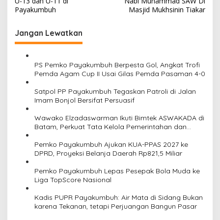
v
U-13 dan U-11 di
Nabi Muhammad SAW Di
Payakumbuh
Masjid Mukhsinin Tiakar
i
g
Jangan Lewatkan
a
s
PS Pemko Payakumbuh Berpesta Gol, Angkat Trofi
i
Pemda Agam Cup II Usai Gilas Pemda Pasaman 4-0
p
Satpol PP Payakumbuh Tegaskan Patroli di Jalan
o
Imam Bonjol Bersifat Persuasif
s
Wawako Elzadaswarman Ikuti Bimtek ASWAKADA di
Batam, Perkuat Tata Kelola Pemerintahan dan
Sinkronisasi Kebijakan
Pemko Payakumbuh Ajukan KUA-PPAS 2027 ke
DPRD, Proyeksi Belanja Daerah Rp821,5 Miliar
Pemko Payakumbuh Lepas Pesepak Bola Muda ke
Liga TopScore Nasional
Kadis PUPR Payakumbuh: Air Mata di Sidang Bukan
karena Tekanan, tetapi Perjuangan Bangun Pasar