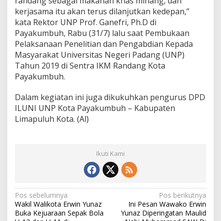
randang sebagai makanan khas minang, dan
kerjasama itu akan terus dilanjutkan kedepan,”
kata Rektor UNP Prof. Ganefri, Ph.D di
Payakumbuh, Rabu (31/7) lalu saat Pembukaan
Pelaksanaan Penelitian dan Pengabdian Kepada
Masyarakat Universitas Negeri Padang (UNP)
Tahun 2019 di Sentra IKM Randang Kota
Payakumbuh.
Dalam kegiatan ini juga dikukuhkan pengurus DPD
ILUNI UNP Kota Payakumbuh – Kabupaten
Limapuluh Kota. (Al)
Ikuti Kami
N
Pos sebelumnya
Pos berikutnya
Wakil Walikota Erwin Yunaz
Ini Pesan Wawako Erwin
a
Buka Kejuaraan Sepak Bola
Yunaz Diperingatan Maulid