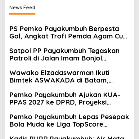
News Feed
PS Pemko Payakumbuh Berpesta
Gol, Angkat Trofi Pemda Agam Cup
II Usai Gilas Pemda Pasaman 4-0
Satpol PP Payakumbuh Tegaskan
Patroli di Jalan Imam Bonjol
Bersifat Persuasif
Wawako Elzadaswarman Ikuti
Bimtek ASWAKADA di Batam,
Perkuat Tata Kelola Pemerintahan
Pemko Payakumbuh Ajukan KUA-
dan Sinkronisasi Kebijakan
PPAS 2027 ke DPRD, Proyeksi
Belanja Daerah Rp821,5 Miliar
Pemko Payakumbuh Lepas Pesepak
Bola Muda ke Liga TopScore
Nasional
Kadis PUPR Payakumbuh: Air Mata