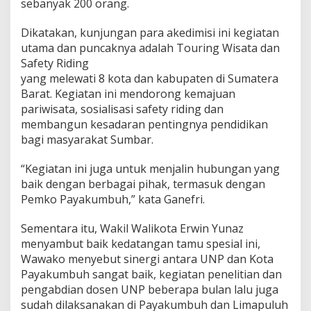
sebanyak 200 orang.
u
t
Dikatakan, kunjungan para akedimisi ini kegiatan
R
e
utama dan puncaknya adalah Touring Wisata dan
k
Safety Riding
t
yang melewati 8 kota dan kabupaten di Sumatera
o
Barat. Kegiatan ini mendorong kemajuan
r
pariwisata, sosialisasi safety riding dan
D
a
membangun kesadaran pentingnya pendidikan
n
bagi masyarakat Sumbar.
P
e
“Kegiatan ini juga untuk menjalin hubungan yang
n
baik dengan berbagai pihak, termasuk dengan
g
u
Pemko Payakumbuh,” kata Ganefri.
r
u
Sementara itu, Wakil Walikota Erwin Yunaz
s
menyambut baik kedatangan tamu spesial ini,
A
Wawako menyebut sinergi antara UNP dan Kota
l
u
Payakumbuh sangat baik, kegiatan penelitian dan
m
pengabdian dosen UNP beberapa bulan lalu juga
n
sudah dilaksanakan di Payakumbuh dan Limapuluh
i