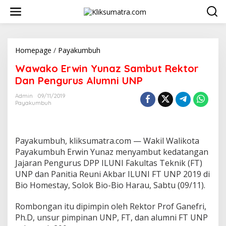
L
e
w
a
t
i
Homepage
/
Payakumbuh
W
k
a
Wawako Erwin Yunaz Sambut Rektor
e
w
k
a
Dan Pengurus Alumni UNP
o
k
n
o
Admin
09/11/2019
t
Payakumbuh
E
e
r
n
w
i
Payakumbuh, kliksumatra.com — Wakil Walikota
n
Y
Payakumbuh Erwin Yunaz menyambut kedatangan
u
Jajaran Pengurus DPP ILUNI Fakultas Teknik (FT)
n
UNP dan Panitia Reuni Akbar ILUNI FT UNP 2019 di
a
Bio Homestay, Solok Bio-Bio Harau, Sabtu (09/11).
z
S
a
Rombongan itu dipimpin oleh Rektor Prof Ganefri,
m
Ph.D, unsur pimpinan UNP, FT, dan alumni FT UNP
b