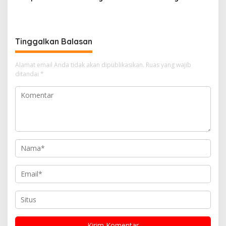
TopScore Nasional
karena Tekanan, tetapi
Perjuangan Bangun Pasar
Tinggalkan Balasan
Alamat email Anda tidak akan dipublikasikan.
Ruas yang wajib
ditandai
*