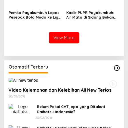
Pemerintahan dan
Rp821,5 Miliar
Sinkronisasi Kebijakan
Pemko Payakumbuh Lepas
Kadis PUPR Payakumbuh:
Pesepak Bola Muda ke Liga
Air Mata di Sidang Bukan
TopScore Nasional
karena Tekanan, tetapi
Perjuangan Bangun Pasar
View More
Otomatif Terbaru
Video Kelemahan dan Kelebihan All New Terios
20/02/2018
Belum Pakai CVT, Apa yang Ditakuti
Daihatsu Indonesia?
20/02/2018