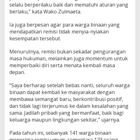
selalu berperilaku baik dan mematuhi aturan yang
m
i
berlaku,” kata Wako Zulmaeta.
s
i
Ia juga berpesan agar para warga binaan yang
K
mendapatkan remisi tidak menyia-nyiakan
e
kesempatan tersebut.
p
a
d
Menurutnya, remisi bukan sekadar pengurangan
a
masa hukuman, melainkan juga momentum untuk
N
memperbaiki diri serta menata kembali masa
a
depan.
r
a
p
“Saya berharap setelah bebas nanti, seluruh warga
i
binaan dapat kembali ke masyarakat dengan
d
membawa semangat baru, berkontribusi positif,
a
dan tidak lagi terjerumus ke dalam kesalahan yang
n
a
sama. Jadilah pribadi yang bermanfaat, baik bagi
D
keluarga maupun lingkungan sekitar,” ujarnya.
a
l
Pada tahun ini, sebanyak 141 warga binaan
a
menerima remisi umum, sementara 173 orang
m