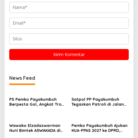
News Feed
PS Pemko Payakumbuh
Satpol PP Payakumbuh
Berpesta Gol, Angkat Trofi
Tegaskan Patroli di Jalan
Pemda Agam Cup II Usai
Imam Bonjol Bersifat
Gilas Pemda Pasaman 4-0
Persuasif
Wawako Elzadaswarman
Pemko Payakumbuh Ajukan
Ikuti Bimtek ASWAKADA di
KUA-PPAS 2027 ke DPRD,
Batam, Perkuat Tata Kelola
Proyeksi Belanja Daerah