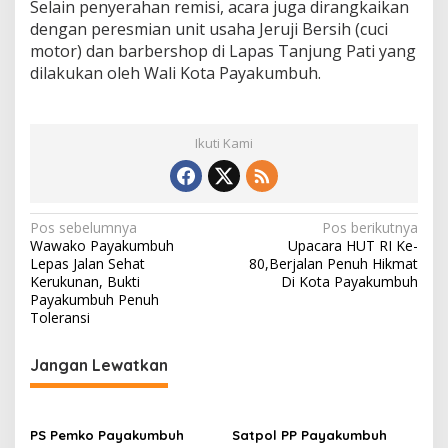
Selain penyerahan remisi, acara juga dirangkaikan
dengan peresmian unit usaha Jeruji Bersih (cuci
motor) dan barbershop di Lapas Tanjung Pati yang
dilakukan oleh Wali Kota Payakumbuh.
Ikuti Kami
N
Pos sebelumnya
Pos berikutnya
Wawako Payakumbuh
Upacara HUT RI Ke-
a
Lepas Jalan Sehat
80,Berjalan Penuh Hikmat
v
Kerukunan, Bukti
Di Kota Payakumbuh
Payakumbuh Penuh
i
Toleransi
g
Jangan Lewatkan
a
s
i
PS Pemko Payakumbuh
Satpol PP Payakumbuh