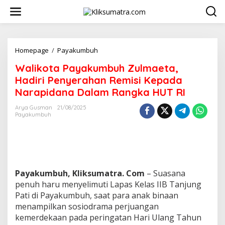
L
e
w
a
t
i
Homepage
/
Payakumbuh
W
k
a
Walikota Payakumbuh Zulmaeta,
e
l
k
i
Hadiri Penyerahan Remisi Kepada
o
k
Narapidana Dalam Rangka HUT RI
n
o
t
t
Arya Gusman
21/08/2025
e
a
Payakumbuh
n
P
a
y
a
k
u
Payakumbuh, Kliksumatra. Com
– Suasana
m
penuh haru menyelimuti Lapas Kelas IIB Tanjung
b
Pati di Payakumbuh, saat para anak binaan
u
h
menampilkan sosiodrama perjuangan
Z
kemerdekaan pada peringatan Hari Ulang Tahun
u