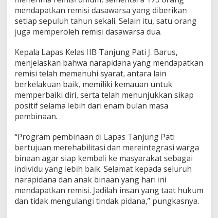
R
mendapatkan remisi dasawarsa yang diberikan
a
setiap sepuluh tahun sekali. Selain itu, satu orang
n
juga memperoleh remisi dasawarsa dua.
g
k
Kepala Lapas Kelas IIB Tanjung Pati J. Barus,
a
H
menjelaskan bahwa narapidana yang mendapatkan
U
remisi telah memenuhi syarat, antara lain
T
berkelakuan baik, memiliki kemauan untuk
R
memperbaiki diri, serta telah menunjukkan sikap
I
positif selama lebih dari enam bulan masa
pembinaan.
“Program pembinaan di Lapas Tanjung Pati
bertujuan merehabilitasi dan mereintegrasi warga
binaan agar siap kembali ke masyarakat sebagai
individu yang lebih baik. Selamat kepada seluruh
narapidana dan anak binaan yang hari ini
mendapatkan remisi. Jadilah insan yang taat hukum
dan tidak mengulangi tindak pidana,” pungkasnya.