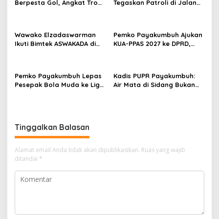
p
Berpesta Gol, Angkat Trofi
Tegaskan Patroli di Jalan
Pemda Agam Cup II Usai
Imam Bonjol Bersifat
o
Gilas Pemda Pasaman 4-0
Persuasif
s
Wawako Elzadaswarman
Pemko Payakumbuh Ajukan
Ikuti Bimtek ASWAKADA di
KUA-PPAS 2027 ke DPRD,
Batam, Perkuat Tata Kelola
Proyeksi Belanja Daerah
Pemerintahan dan
Rp821,5 Miliar
Sinkronisasi Kebijakan
Pemko Payakumbuh Lepas
Kadis PUPR Payakumbuh:
Pesepak Bola Muda ke Liga
Air Mata di Sidang Bukan
TopScore Nasional
karena Tekanan, tetapi
Perjuangan Bangun Pasar
Tinggalkan Balasan
Alamat email Anda tidak akan dipublikasikan.
Ruas yang wajib
ditandai
*