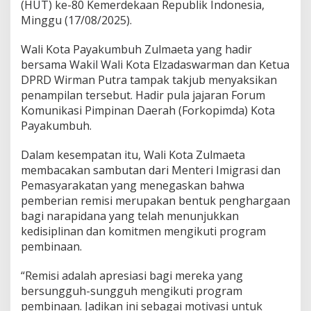
(HUT) ke-80 Kemerdekaan Republik Indonesia,
l
Minggu (17/08/2025).
m
a
e
Wali Kota Payakumbuh Zulmaeta yang hadir
t
bersama Wakil Wali Kota Elzadaswarman dan Ketua
a
DPRD Wirman Putra tampak takjub menyaksikan
,
penampilan tersebut. Hadir pula jajaran Forum
H
a
Komunikasi Pimpinan Daerah (Forkopimda) Kota
d
Payakumbuh.
i
r
Dalam kesempatan itu, Wali Kota Zulmaeta
i
membacakan sambutan dari Menteri Imigrasi dan
P
e
Pemasyarakatan yang menegaskan bahwa
n
pemberian remisi merupakan bentuk penghargaan
y
bagi narapidana yang telah menunjukkan
e
kedisiplinan dan komitmen mengikuti program
r
pembinaan.
a
h
a
“Remisi adalah apresiasi bagi mereka yang
n
bersungguh-sungguh mengikuti program
R
pembinaan. Jadikan ini sebagai motivasi untuk
e