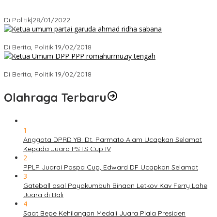
Puan Maharani : Berantas Sindikat Mafia Pupuk Bersubsidi!.
Di Politik
|
28/01/2022
Ini Dia Hubungan Partai Garuda dengan Gerindra
Di Berita, Politik
|
19/02/2018
Strategi PPP Menangkan Duet Ganjar dan Gus Yasin
Di Berita, Politik
|
19/02/2018
Olahraga Terbaru
1
Anggota DPRD YB. Dt. Parmato Alam Ucapkan Selamat
Kepada Juara PSTS Cup IV
2
PPLP Juarai Pospa Cup, Edward DF Ucapkan Selamat
3
Gateball asal Payakumbuh Binaan Letkov Kav Ferry Lahe
Juara di Bali
4
Saat Bepe Kehilangan Medali Juara Piala Presiden