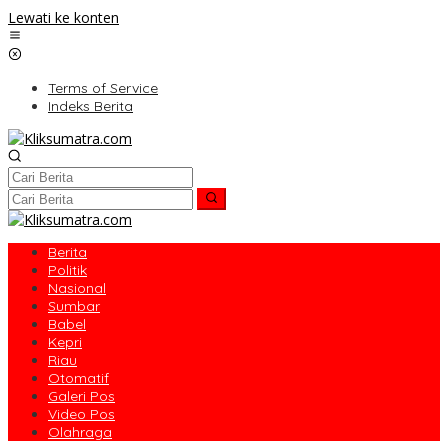
Lewati ke konten
Terms of Service
Indeks Berita
Berita
Politik
Nasional
Sumbar
Babel
Kepri
Riau
Otomatif
Galeri Pos
Video Pos
Olahraga