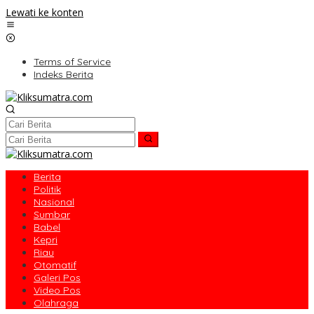
Lewati ke konten
Terms of Service
Indeks Berita
Berita
Politik
Nasional
Sumbar
Babel
Kepri
Riau
Otomatif
Galeri Pos
Video Pos
Olahraga