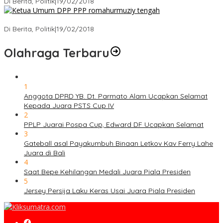
Di Berita, Politik
|
19/02/2018
Strategi PPP Menangkan Duet Ganjar dan Gus Yasin
Di Berita, Politik
|
19/02/2018
Olahraga Terbaru
1
Anggota DPRD YB. Dt. Parmato Alam Ucapkan Selamat
Kepada Juara PSTS Cup IV
2
PPLP Juarai Pospa Cup, Edward DF Ucapkan Selamat
3
Gateball asal Payakumbuh Binaan Letkov Kav Ferry Lahe
Juara di Bali
4
Saat Bepe Kehilangan Medali Juara Piala Presiden
5
Jersey Persija Laku Keras Usai Juara Piala Presiden