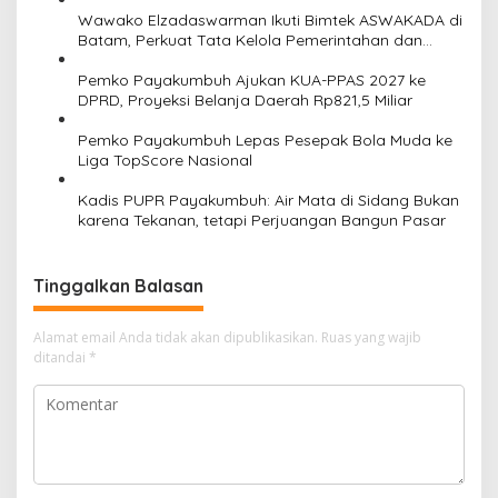
s
Wawako Elzadaswarman Ikuti Bimtek ASWAKADA di
Batam, Perkuat Tata Kelola Pemerintahan dan
Sinkronisasi Kebijakan
Pemko Payakumbuh Ajukan KUA-PPAS 2027 ke
DPRD, Proyeksi Belanja Daerah Rp821,5 Miliar
Pemko Payakumbuh Lepas Pesepak Bola Muda ke
Liga TopScore Nasional
Kadis PUPR Payakumbuh: Air Mata di Sidang Bukan
karena Tekanan, tetapi Perjuangan Bangun Pasar
Tinggalkan Balasan
Alamat email Anda tidak akan dipublikasikan.
Ruas yang wajib
ditandai
*