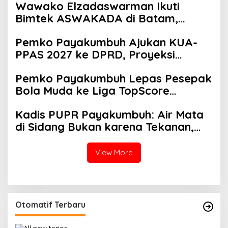
Wawako Elzadaswarman Ikuti
Bimtek ASWAKADA di Batam,
Perkuat Tata Kelola Pemerintahan
Pemko Payakumbuh Ajukan KUA-
dan Sinkronisasi Kebijakan
PPAS 2027 ke DPRD, Proyeksi
Belanja Daerah Rp821,5 Miliar
Pemko Payakumbuh Lepas Pesepak
Bola Muda ke Liga TopScore
Nasional
Kadis PUPR Payakumbuh: Air Mata
di Sidang Bukan karena Tekanan,
tetapi Perjuangan Bangun Pasar
View More
Otomatif Terbaru