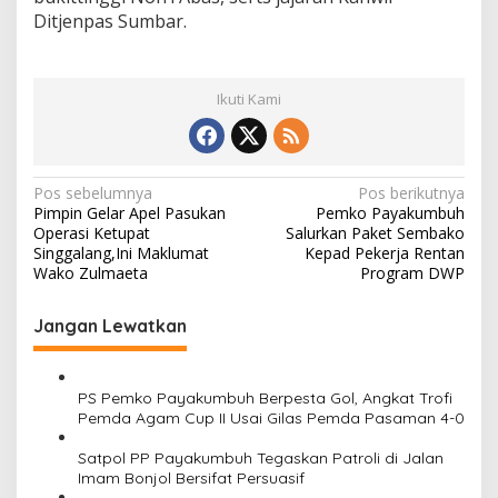
Ditjenpas Sumbar.
Ikuti Kami
N
Pos sebelumnya
Pos berikutnya
Pimpin Gelar Apel Pasukan
Pemko Payakumbuh
a
Operasi Ketupat
Salurkan Paket Sembako
v
Singgalang,Ini Maklumat
Kepad Pekerja Rentan
Wako Zulmaeta
Program DWP
i
g
Jangan Lewatkan
a
s
PS Pemko Payakumbuh Berpesta Gol, Angkat Trofi
i
Pemda Agam Cup II Usai Gilas Pemda Pasaman 4-0
p
Satpol PP Payakumbuh Tegaskan Patroli di Jalan
o
Imam Bonjol Bersifat Persuasif