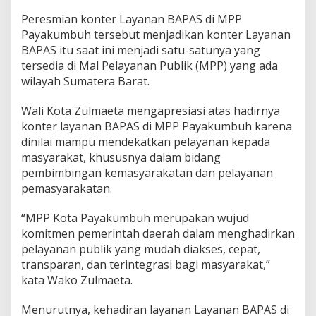
a
Peresmian konter Layanan BAPAS di MPP
s
Payakumbuh tersebut menjadikan konter Layanan
y
a
BAPAS itu saat ini menjadi satu-satunya yang
r
tersedia di Mal Pelayanan Publik (MPP) yang ada
a
wilayah Sumatera Barat.
k
a
Wali Kota Zulmaeta mengapresiasi atas hadirnya
t
,
konter layanan BAPAS di MPP Payakumbuh karena
W
dinilai mampu mendekatkan pelayanan kepada
a
masyarakat, khususnya dalam bidang
k
pembimbingan kemasyarakatan dan pelayanan
o
Z
pemasyarakatan.
u
l
“MPP Kota Payakumbuh merupakan wujud
m
komitmen pemerintah daerah dalam menghadirkan
a
pelayanan publik yang mudah diakses, cepat,
e
t
transparan, dan terintegrasi bagi masyarakat,”
a
kata Wako Zulmaeta.
R
e
Menurutnya, kehadiran layanan Layanan BAPAS di
s