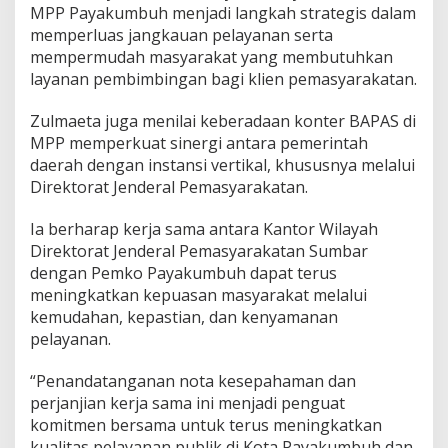
MPP Payakumbuh menjadi langkah strategis dalam
m
i
memperluas jangkauan pelayanan serta
k
mempermudah masyarakat yang membutuhkan
a
layanan pembimbingan bagi klien pemasyarakatan.
n
K
Zulmaeta juga menilai keberadaan konter BAPAS di
o
n
MPP memperkuat sinergi antara pemerintah
t
daerah dengan instansi vertikal, khususnya melalui
e
Direktorat Jenderal Pemasyarakatan.
r
B
Ia berharap kerja sama antara Kantor Wilayah
A
P
Direktorat Jenderal Pemasyarakatan Sumbar
A
dengan Pemko Payakumbuh dapat terus
S
meningkatkan kepuasan masyarakat melalui
D
kemudahan, kepastian, dan kenyamanan
i
pelayanan.
M
P
P
“Penandatanganan nota kesepahaman dan
perjanjian kerja sama ini menjadi penguat
komitmen bersama untuk terus meningkatkan
kualitas pelayanan publik di Kota Payakumbuh dan