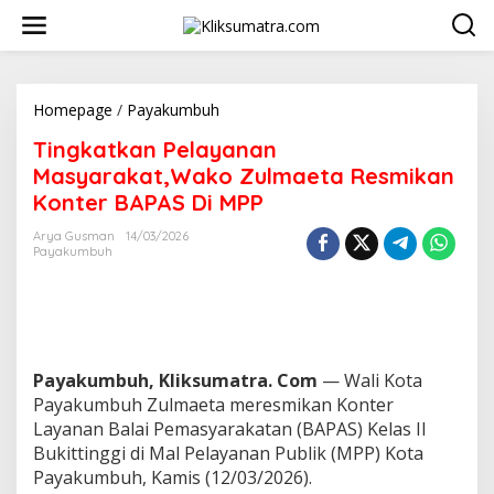
L
e
w
a
t
i
Homepage
/
Payakumbuh
T
k
i
Tingkatkan Pelayanan
e
n
k
g
Masyarakat,Wako Zulmaeta Resmikan
o
k
Konter BAPAS Di MPP
n
a
t
t
Arya Gusman
14/03/2026
e
k
Payakumbuh
n
a
n
P
e
l
a
Payakumbuh, Kliksumatra. Com
— Wali Kota
y
Payakumbuh Zulmaeta meresmikan Konter
a
Layanan Balai Pemasyarakatan (BAPAS) Kelas II
n
a
Bukittinggi di Mal Pelayanan Publik (MPP) Kota
n
Payakumbuh, Kamis (12/03/2026).
M