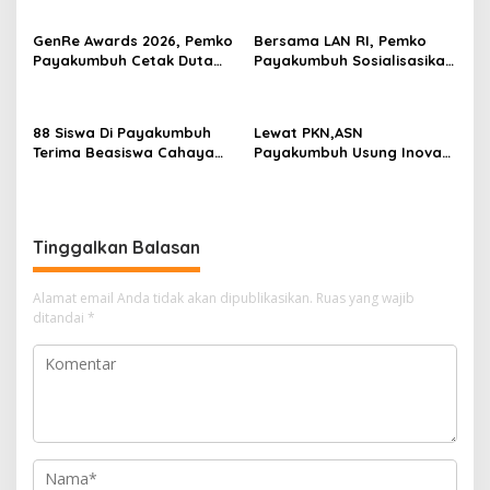
Payakumbuh
o
GenRe Awards 2026, Pemko
Bersama LAN RI, Pemko
s
Payakumbuh Cetak Duta
Payakumbuh Sosialisasikan
Remaja Berkarakter
ASN Corporate University
88 Siswa Di Payakumbuh
Lewat PKN,ASN
Terima Beasiswa Cahaya
Payakumbuh Usung Inovasi
Pintar Dati YBM PLN
BERNALAR Dan Ekonomi
Sirkular Sampah
Tinggalkan Balasan
Alamat email Anda tidak akan dipublikasikan.
Ruas yang wajib
ditandai
*