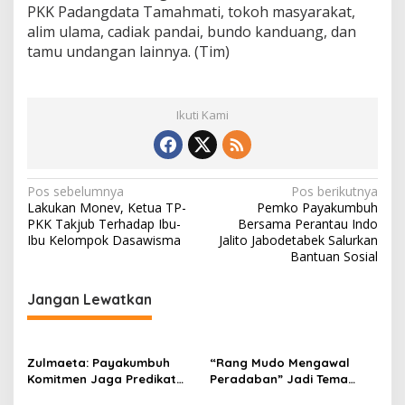
PKK Padangdata Tamahmati, tokoh masyarakat,
alim ulama, cadiak pandai, bundo kanduang, dan
tamu undangan lainnya. (Tim)
Ikuti Kami
N
Pos sebelumnya
Pos berikutnya
Lakukan Monev, Ketua TP-
Pemko Payakumbuh
a
PKK Takjub Terhadap Ibu-
Bersama Perantau Indo
v
Ibu Kelompok Dasawisma
Jalito Jabodetabek Salurkan
Bantuan Sosial
i
g
Jangan Lewatkan
a
s
Zulmaeta: Payakumbuh
“Rang Mudo Mengawal
i
Komitmen Jaga Predikat
Peradaban” Jadi Tema
p
Kota Ber-Aksi
Pelatihan Adat Kota