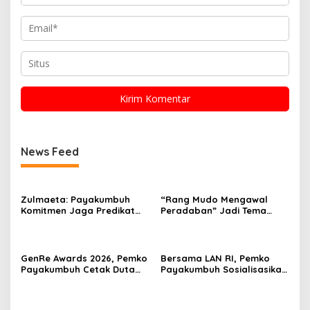
News Feed
Zulmaeta: Payakumbuh
“Rang Mudo Mengawal
Komitmen Jaga Predikat
Peradaban” Jadi Tema
Kota Ber-Aksi
Pelatihan Adat Kota
Payakumbuh
GenRe Awards 2026, Pemko
Bersama LAN RI, Pemko
Payakumbuh Cetak Duta
Payakumbuh Sosialisasikan
Remaja Berkarakter
ASN Corporate University