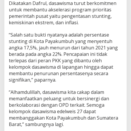
Dikatakan Dafrul, dasawisma turut berkomitmen
a
untuk membantu akselerasi program prioritas
y
a
pemerintah pusat yaitu pengentasan stunting,
k
kemiskinan ekstrem, dan inflasi.
u
m
“Salah satu bukti nyatanya adalah persentase
b
stunting di Kota Payakumbuh yang menyentuh
u
h
angka 17,5%, jauh menurun dari tahun 2021 yang
berada pada angka 22%. Pencapaian ini tidak
terlepas dari peran PKK yang dibantu oleh
kelompok dasawisma di lapangan hingga dapat
membantu penurunan persentasenya secara
signifikan,” paparnya.
“Alhamdulillah, dasawisma kita cakap dalam
memanfaatkan peluang untuk bersinergi dan
berkolaborasi dengan OPD terkait. Semoga
kelompok dasawisma edelweis 27 dapat
membanggakan Kota Payakumbuh dan Sumatera
Barat,” sambungnya lagi.