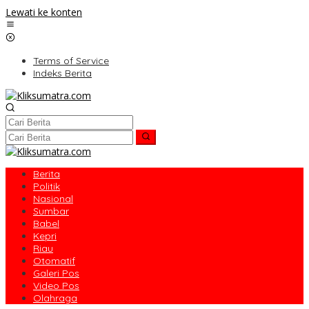
Lewati ke konten
Terms of Service
Indeks Berita
Berita
Politik
Nasional
Sumbar
Babel
Kepri
Riau
Otomatif
Galeri Pos
Video Pos
Olahraga