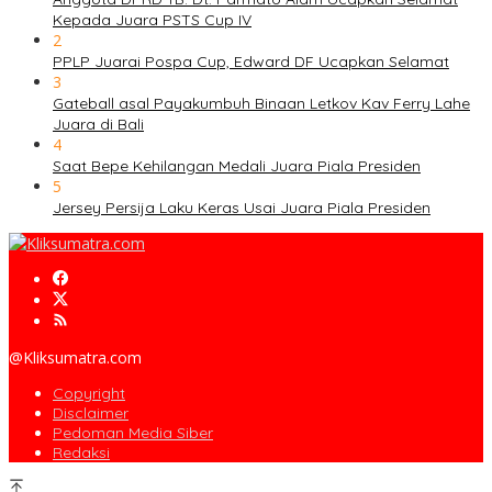
Kepada Juara PSTS Cup IV
2
PPLP Juarai Pospa Cup, Edward DF Ucapkan Selamat
3
Gateball asal Payakumbuh Binaan Letkov Kav Ferry Lahe
Juara di Bali
4
Saat Bepe Kehilangan Medali Juara Piala Presiden
5
Jersey Persija Laku Keras Usai Juara Piala Presiden
@Kliksumatra.com
Copyright
Disclaimer
Pedoman Media Siber
Redaksi