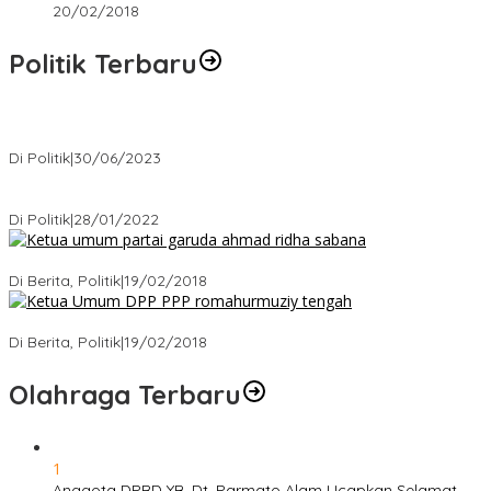
20/02/2018
Politik Terbaru
Presiden : RUU Perampasan Aset tergantung DPR
Di Politik
|
30/06/2023
Puan Maharani : Berantas Sindikat Mafia Pupuk Bersubsidi!.
Di Politik
|
28/01/2022
Ini Dia Hubungan Partai Garuda dengan Gerindra
Di Berita, Politik
|
19/02/2018
Strategi PPP Menangkan Duet Ganjar dan Gus Yasin
Di Berita, Politik
|
19/02/2018
Olahraga Terbaru
1
Anggota DPRD YB. Dt. Parmato Alam Ucapkan Selamat